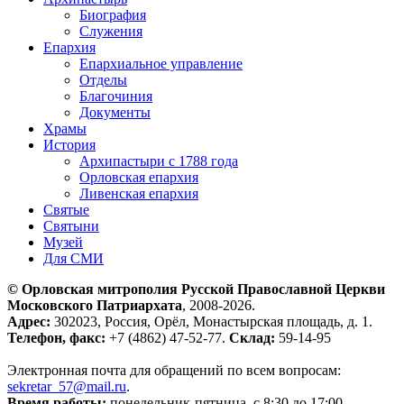
Биография
Служения
Епархия
Епархиальное управление
Отделы
Благочиния
Документы
Храмы
История
Архипастыри с 1788 года
Орловская епархия
Ливенская епархия
Святые
Святыни
Музей
Для СМИ
© Орловская митрополия Русской Православной Церкви
Московского Патриархата
, 2008-2026.
Адрес:
302023, Россия, Орёл, Монастырская площадь, д. 1.
Телефон, факс:
+7 (4862) 47-52-77.
Склад:
59-14-95
Электронная почта для обращений по всем вопросам:
sekretar_57@mail.ru
.
Время работы:
понедельник-пятница, с 8:30 до 17:00.