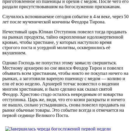
приготовленное из пшеницы и орехов с медом. После чего его
раздали присутствовавшим на богослужении прихожанам.
Случилось вспоминаемое сегодня событие в 4-м веке, через 50
лет после мученической кончины Феодора Тирона.
Нечестивый царь Юлиан Отступник повелел тогда продавать
на рынках продукты, тайно окропленные идоложертвенной
кровью, чтобы христиане, у которых наступило время
строгого поста и усердной молитвы, осквернились её
вкушением.
Однако Господь не попустил этому замыслу свершиться.
Местному архиерею во сне явился Феодор Тирон и повелел
объявить всем христианам, чтобы никто не покупал ничего на
рынках, а заготовили вареную пшеницу с медом — коливо и
ели её всю неделю. Архиерей тотчас возвестил о видении
многим христианам, и было сделано как сказал святой
Феодор. Христово стадо осталось невредимым от коварства
отступника. Царь же, видя, что его козни раскрыты и ничего
не вышло, сильно устыдившись, снова повелел продавать на
рынке обычные товары. Это событие всегда и отмечается на
первой седмице Великого Поста.