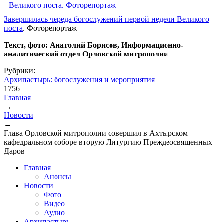
Завершилась череда богослужений первой недели Великого
поста
. Фоторепортаж
Текст, фото: Анатолий Борисов, Информационно-
аналитический отдел Орловской митрополии
Рубрики:
Архипастырь: богослужения и мероприятия
1756
Главная
→
Вы здесь
Новости
→
Глава Орловской митрополии совершил в Ахтырском
кафедральном соборе вторую Литургию Преждеосвященных
Даров
Главная
Анонсы
Новости
Фото
Видео
Аудио
Архипастырь