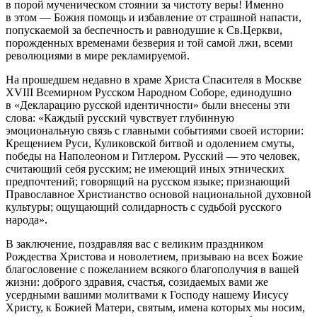
в порой мученическом стоянии за чистоту веры! Именно
в этом — Божия помощь и избавление от страшной напасти,
попускаемой за беспечность и равнодушие к Св.Церкви,
порожденных временами безверия и той самой лжи, всеми
революциями в мире рекламируемой.
На прошедшем недавно в храме Христа Спасителя в Москве
XVIII Всемирном Русском Народном Соборе, единодушно
в «Декларацию русской идентичности» были внесены эти
слова: «Каждый русский чувствует глубинную
эмоциональную связь с главными событиями своей истории:
Крещением Руси, Куликовской битвой и одолением смуты,
победы на Наполеоном и Гитлером. Русский — это человек,
считающий себя русским; не имеющий иных этнических
предпочтений; говорящий на русском языке; признающий
Православное Христианство основой национальной духовной
культуры; ощущающий солидарность с судьбой русского
народа».
В заключение, поздравляя вас с великим праздником
Рождества Христова и новолетием, призываю на всех Божие
благословение с пожеланием всякого благополучия в вашей
жизни: доброго здравия, счастья, созидаемых вами же
усердными вашими молитвами к Господу нашему Иисусу
Христу, к Божией Матери, святым, имена которых мы носим,