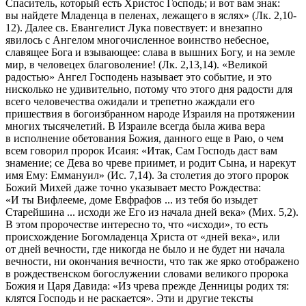
Спаситель, который есть Христос Господь; и вот вам знак:
вы найдете Младенца в пеленах, лежащего в яслях» (Лк. 2,10-
12). Далее св. Евангелист Лука повествует: и внезапно
явилось с Ангелом многочисленное воинство небесное,
славящее Бога и взывающее: слава в вышних Богу, и на земле
мир, в человецех благоволение! (Лк. 2,13,14). «Великой
радостью» Ангел Господень называет это событие, и это
нисколько не удивительно, потому что этого дня радости для
всего человечества ожидали и трепетно жаждали его
пришествия в богоизбранном народе Израиля на протяжении
многих тысячелетий. В Израиле всегда была жива вера
в исполнение обетования Божия, данного еще в Раю, о чем
всем говорил пророк Исаия: «Итак, Сам Господь даст вам
знамение; се Дева во чреве приимет, и родит Сына, и нарекут
имя Ему: Еммануил» (Ис. 7,14). За столетия до этого пророк
Божий Михей даже точно указывает место Рождества:
«И ты Вифлееме, доме Евфрафов ... из тебя бо изыдет
Старейшина ... исходи же Его из начала дней века» (Мих. 5,2).
В этом пророчестве интересно то, что «исходи», то есть
происхождение Богомладенца Христа от «дней века», или
от дней вечности, где никогда не было и не будет ни начала
вечности, ни окончания вечности, что так же ярко отображено
в рождественском богослужении словами великого пророка
Божия и Царя Давида: «Из чрева прежде Денницы родих тя:
клятся Господь и не раскается». Эти и другие тексты