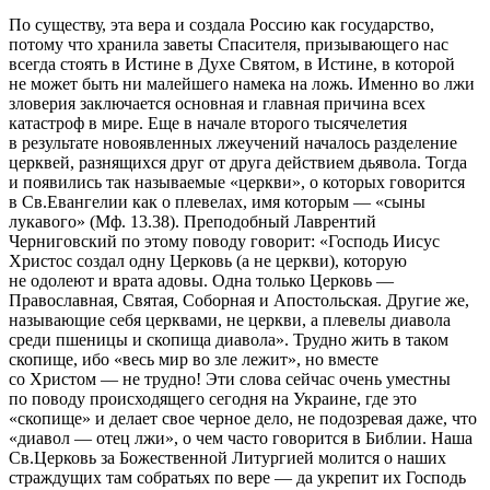
По существу, эта вера и создала Россию как государство,
потому что хранила заветы Спасителя, призывающего нас
всегда стоять в Истине в Духе Святом, в Истине, в которой
не может быть ни малейшего намека на ложь. Именно во лжи
зловерия заключается основная и главная причина всех
катастроф в мире. Еще в начале второго тысячелетия
в результате новоявленных лжеучений началось разделение
церквей, разнящихся друг от друга действием дьявола. Тогда
и появились так называемые «церкви», о которых говорится
в Св.Евангелии как о плевелах, имя которым — «сыны
лукавого» (Мф. 13.38). Преподобный Лаврентий
Черниговский по этому поводу говорит: «Господь Иисус
Христос создал одну Церковь (а не церкви), которую
не одолеют и врата адовы. Одна только Церковь —
Православная, Святая, Соборная и Апостольская. Другие же,
называющие себя церквами, не церкви, а плевелы диавола
среди пшеницы и скопища диавола». Трудно жить в таком
скопище, ибо «весь мир во зле лежит», но вместе
со Христом — не трудно! Эти слова сейчас очень уместны
по поводу происходящего сегодня на Украине, где это
«скопище» и делает свое черное дело, не подозревая даже, что
«диавол — отец лжи», о чем часто говорится в Библии. Наша
Св.Церковь за Божественной Литургией молится о наших
страждущих там собратьях по вере — да укрепит их Господь