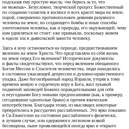
подсказав ему простую мысль: «не берись за то, что
не можешь». Безусловно, творческий процесс Божественный
по созданию галактик в космосе и всех красот мира на земле,
порой, совершенно противоположен деяниям разумного
человека на земле, но создающего бомбы и иные способы
уничтожения человека, как и природы, его окружающей, чему
нам удивляться не стоит: уже привыкли, поскольку живем
в юдоли зла и дьявольской зависти человеку.
Здесь я хочу остановиться на периоде, предшествовавшем
явлению на земле Христа. Что представляла из себя жизнь
на земле перед Его явлением? Исторические документы
и факты свидетельствуют, что перед явлением обещанного
Богом Мессии и Спасителя человечества, люди находились
в состоянии ужасающей депрессии и духовно-нравственного
упадка. Даже богоизбранный народ Израиля, утеряв к тому
времени живую и сердечную веру в Бога, жил лукавой
подменой заповедей Божиих оправдательными для себя
и неугодными Богу новыми предписаниями (как, к примеру,
сегодняшние однополые браки) и прочим языческим
непотребством. Благодаря этому, из мыслящих некоторые
превратились в рассудочно расслабленных. Это ярко показано
в Св.Евангелии на состоянии расслабленного физически,
в лучшем случае, или одержимого легионом всякой
бесовщины, ныне проявляющейся иногда ярко и открыто