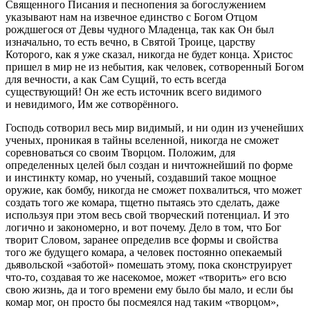
Священного Писания и песнопения за богослужением
указывают нам на извечное единство с Богом Отцом
рождшегося от Девы чудного Младенца, так как Он был
изначально, то есть вечно, в Святой Троице, царству
Которого, как я уже сказал, никогда не будет конца. Христос
пришел в мир не из небытия, как человек, сотворенный Богом
для вечности, а как Сам Сущий, то есть всегда
существующий! Он же есть источник всего видимого
и невидимого, Им же сотворённого.
Господь сотворил весь мир видимый, и ни один из ученейших
ученых, проникая в тайны вселенной, никогда не сможет
соревноваться со своим Творцом. Положим, для
определенных целей был создан и ничтожнейший по форме
и инстинкту комар, но ученый, создавший такое мощное
оружие, как бомбу, никогда не сможет похвалиться, что может
создать того же комара, тщетно пытаясь это сделать, даже
используя при этом весь свой творческий потенциал. И это
логично и закономерно, и вот почему. Дело в том, что Бог
творит Словом, заранее определив все формы и свойства
того же будущего комара, а человек постоянно опекаемый
дьявольской «заботой» помешать этому, пока сконструирует
что-то, создавая то же насекомое, может «творить» его всю
свою жизнь, да и того времени ему было бы мало, и если бы
комар мог, он просто бы посмеялся над таким «творцом»,