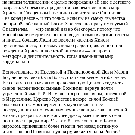
на нашем телевидении с целью подражания ей еще с детского
возраста. О времени, предшествовавшем явлению в мир
Христа, в Священном Писании говорится так: Он пришел
«на конец веков», и это точно. Если бы на смену язычества
не пришёл обещанный Богом Христос, по праву именуемый
Спасителем, — мир земной давно бы сгорел, потому что
многобожие омерзительно, оно ведет только в адские тенеты
и никуда больше. Люди во времена явления Христа
чувствовали это, и потому слова о радости, явленной при
рождении Христа и воспетой ангелами — не просто
метафора, а действительность, тогда изменившая мир
кардинально.
Воплотившись от Пресвятой и Пренепорочной Девы Марии,
Бог, не переставая быть Богом, стал человеком, чтобы через
Его святую и изначально православную Церковь соделать
сынов человеческих сынами Божиими, вернув почти
утраченный ими Рай. Из малого зернышка веры, посеянной
в Иерусалиме, Церковь Христова вскоре, силой Божией
благодати и самоотверженных мучеников за нее
пострадавших и получивших вечные венцы славы в вечной
жизни, превратилась в могучее древо, вместившее в себя
почти все народы мира! Таким благословенным Богом
народом, принявшим более тысячи лет назад истинную
и изначально Православную веру, является наша Россия!