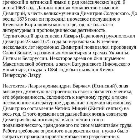
греческий и латинский языки и ряд классических наук. 9
июля 1668 года Даниил принял монашество с именем
Димитрий, в честь великомученика Димитрия Солунского. До
весны 1675 года он проходил иноческое послушание в
Киевском Кирилловом монастыре, где началась его
литературная и проповедническая деятельность.
Черниговский архиепископ Лазарь (Баранович) рукоположил
Димитрия 23 мая 1675 года во иеромонаха. В течение
нескольких лет иеромонах Димитрий подвизался, проповедуя
Слово Божие, в различных монастырях и храмах Украины,
Литвы и Белоруссии. Некоторое время он был игуменом
Максимовской обители, а затем Батуринского Никольского
монастыря, откуда в 1684 году был вызван в Киево-
Печерскую Лавру.
Настоятель Лавры архимандрит Варлаам (Ясинский), зная
высокую духовную настроенность своего бывшего ученика,
его образованность, склонность к научному труду, а также
несомненное литературное дарование, поручил иеромонаху
Димитрию составление Четиих-Миней (Житий святых) на
весь год. С того времени вся дальнейшая жизнь святителя
Димитрия была посвящена выполнению этого
подвижнического, грандиозного по своим масштабам труда.
Работа требовала огромного напряжения сил, нужно было
собрать и проанализировать множество разрозненных