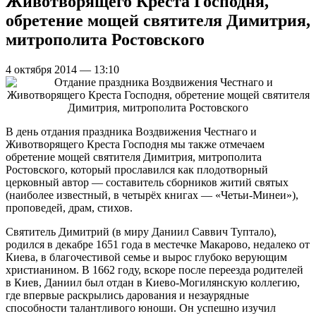
Животворящего Креста Господня,
обретение мощей святителя Димитрия,
митрополита Ростовского
4 октября 2014 — 13:10
В день отдания праздника Воздвижения Честнаго и
Животворящего Креста Господня мы также отмечаем
обретение мощей святителя Димитрия, митрополита
Ростовского, который прославился как плодотворный
церковный автор — составитель сборников житий святых
(наиболее известный, в четырёх книгах — «Четьи-Минеи»),
проповедей, драм, стихов.
Святитель Димитрий (в миру Даниил Саввич Туптало),
родился в декабре 1651 года в местечке Макарово, недалеко от
Киева, в благочестивой семье и вырос глубоко верующим
христианином. В 1662 году, вскоре после переезда родителей
в Киев, Даниил был отдан в Киево-Могилянскую коллегию,
где впервые раскрылись дарования и незаурядные
способности талантливого юноши. Он успешно изучил