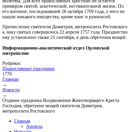
молитвы. Для всех православных христиан он остается
примером святой, аскетической, нестяжательной жизни. По
его кончине, последовавшей 28 октября 1709 года, у него не
нашли никакого имущества, кроме книг и рукописей.
Причисление святителя Димитрия, митрополита Ростовского
к лику святых совершилось 22 апреля 1757 года. Празднество
ему установлено также 21 сентября, в день обретения мощей.
Информационно-аналитический отдел Орловской
митрополии
Рубрики:
Православные праздники
1770
Главная
→
Вы здесь
Новости
→
Отдание праздника Воздвижения Животворящего Креста
Господня, обретение мощей святителя Димитрия,
митрополита Ростовского
Главная
Анонсы
Новости