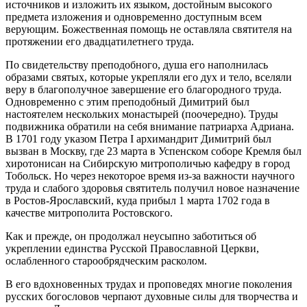
источников и изложить их языком, достойным высокого
предмета изложения и одновременно доступным всем
верующим. Божественная помощь не оставляла святителя на
протяжении его двадцатилетнего труда.
По свидетельству преподобного, душа его наполнилась
образами святых, которые укрепляли его дух и тело, вселяли
веру в благополучное завершение его благородного труда.
Одновременно с этим преподобный Димитрий был
настоятелем нескольких монастырей (поочередно). Труды
подвижника обратили на себя внимание патриарха Адриана.
В 1701 году указом Петра I архимандрит Димитрий был
вызван в Москву, где 23 марта в Успенском соборе Кремля был
хиротонисан на Сибирскую митрополичью кафедру в город
Тобольск. Но через некоторое время из-за важности научного
труда и слабого здоровья святитель получил новое назначение
в Ростов-Ярославский, куда прибыл 1 марта 1702 года в
качестве митрополита Ростовского.
Как и прежде, он продолжал неусыпно заботиться об
укреплении единства Русской Православной Церкви,
ослабленного старообрядческим расколом.
В его вдохновенных трудах и проповедях многие поколения
русских богословов черпают духовные силы для творчества и