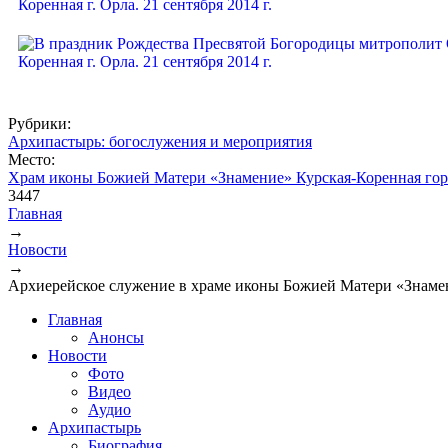
Рубрики:
Архипастырь: богослужения и мероприятия
Место:
Храм иконы Божией Матери «Знамение» Курская-Коренная гор
3447
Главная
→
Вы здесь
Новости
→
Архиерейское служение в храме иконы Божией Матери «Знамен
Главная
Анонсы
Новости
Фото
Видео
Аудио
Архипастырь
Биография