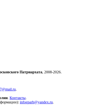
осковского Патриархата
, 2008-2026.
57@mail.ru
.
олии
.
Контакты
.
нформации):
infoeparh@yandex.ru
.