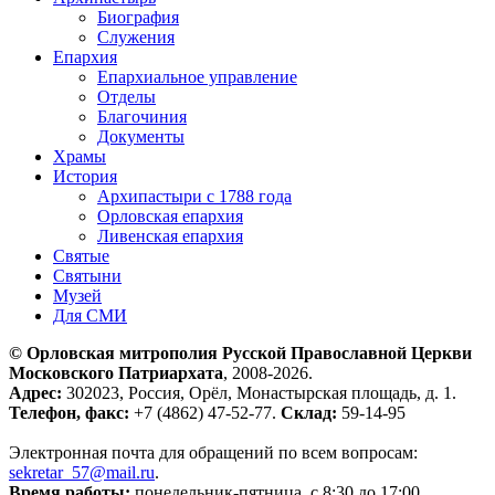
Биография
Служения
Епархия
Епархиальное управление
Отделы
Благочиния
Документы
Храмы
История
Архипастыри с 1788 года
Орловская епархия
Ливенская епархия
Святые
Святыни
Музей
Для СМИ
© Орловская митрополия Русской Православной Церкви
Московского Патриархата
, 2008-2026.
Адрес:
302023, Россия, Орёл, Монастырская площадь, д. 1.
Телефон, факс:
+7 (4862) 47-52-77.
Склад:
59-14-95
Электронная почта для обращений по всем вопросам:
sekretar_57@mail.ru
.
Время работы:
понедельник-пятница, с 8:30 до 17:00.