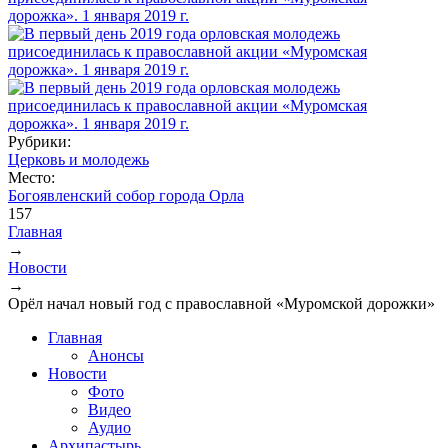
Рубрики:
Церковь и молодежь
Место:
Богоявленский собор города Орла
157
Главная
→
Вы здесь
Новости
→
Орёл начал новый год с православной «Муромской дорожки»
Главная
Анонсы
Новости
Фото
Видео
Аудио
Архипастырь