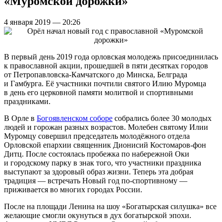
«Муромской дорожки»
4 января 2019 — 20:26
В первый день 2019 года орловская молодежь присоединилась
к православной акции, прошедшей в пяти десятках городов
от Петропавловска-Камчатского до Минска, Белграда
и Гамбурга. Её участники почтили святого Илию Муромца
в день его церковной памяти молитвой и спортивными
праздниками.
В Орле в
Богоявленском соборе
собрались более 30 молодых
людей и горожан разных возрастов. Молебен святому Илии
Муромцу совершил председатель молодёжного отдела
Орловской епархии священник Дионисий Костомаров-фон
Дитц. После состоялась пробежка по набережной Оки
и городскому парку в знак того, что участники праздника
выступают за здоровый образ жизни. Теперь эта добрая
традиция — встречать Новый год по-спортивному —
приживается во многих городах России.
После на площади Ленина на шоу «Богатырская силушка» все
желающие смогли окунуться в дух богатырской эпохи.