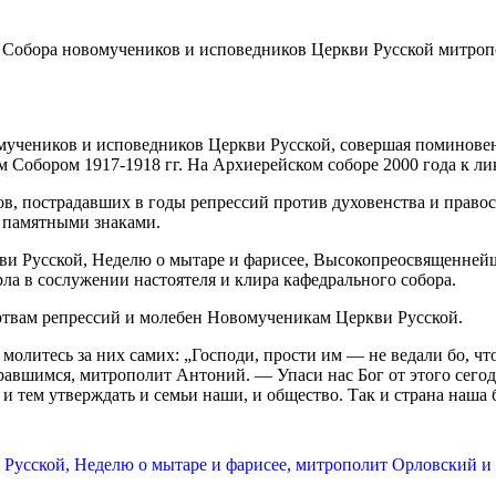
мучеников и исповедников Церкви Русской, совершая поминовен
Собором 1917-1918 гг. На Архиерейском cоборе 2000 года к ли
в, пострадавших в годы репрессий против духовенства и право
ы памятными знаками.
кви Русской, Неделю о мытаре и фарисее, Высокопреосвященне
а в сослужении настоятеля и клира кафедрального собора.
ртвам репрессий и молебен Новомученикам Церкви Русской.
и молитесь за них самих: „Господи, прости им — не ведали бо, ч
равшимся, митрополит Антоний. — Упаси нас Бог от этого сегодн
 и тем утверждать и семьи наши, и общество. Так и страна наша