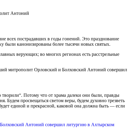
ие всех пострадавших в годы гонений. Это празднование
ку были канонизированы более тысячи новых святых.
славных верующих; во многих регионах есть расстрельные
йший митрополит Орловский и Болховский Антоний совершил
то творили“. Потому что от храма далеки они были, правды
я. Будем просвещаться светом веры, будем духовно трезветь
 будет единой и прекрасной, каковой она должна быть — если