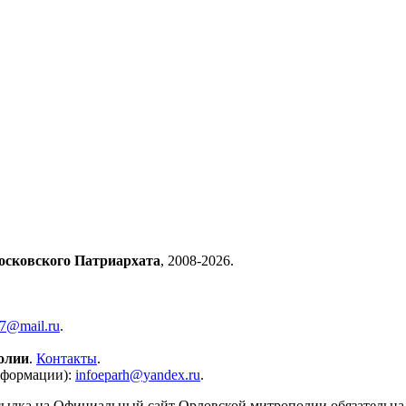
осковского Патриархата
, 2008-2026.
57@mail.ru
.
олии
.
Контакты
.
нформации):
infoeparh@yandex.ru
.
сылка на Официальный сайт Орловской митрополии обязательна