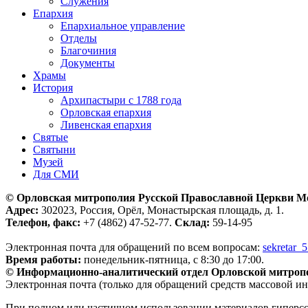
Служения
Епархия
Епархиальное управление
Отделы
Благочиния
Документы
Храмы
История
Архипастыри с 1788 года
Орловская епархия
Ливенская епархия
Святые
Святыни
Музей
Для СМИ
© Орловская митрополия Русской Православной Церкви М
Адрес:
302023, Россия, Орёл, Монастырская площадь, д. 1.
Телефон, факс:
+7 (4862) 47-52-77.
Склад:
59-14-95
Электронная почта для обращений по всем вопросам:
sekretar_
Время работы:
понедельник-пятница, с 8:30 до 17:00.
© Информационно-аналитический отдел Орловской митроп
Электронная почта (только для обращений средств массовой и
При полном или частичном использовании материалов гиперс