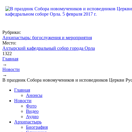
Рубрики:
Архипастырь: богослужения и мероприятия
Место:
Ахтырский кафедральный собор города Орла
1322
Главная
→
Вы здесь
Новости
→
В праздник Собора новомучеников и исповедников Церкви Ру
Главная
Анонсы
Новости
Фото
Видео
Аудио
Архипастырь
Биография