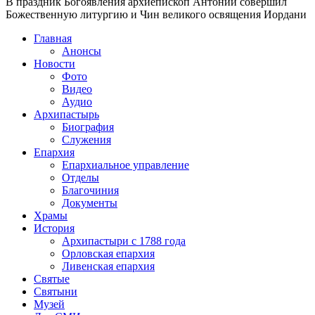
В праздник Богоявления архиепископ Антоний совершил
Божественную литургию и Чин великого освящения Иордани
Главная
Анонсы
Новости
Фото
Видео
Аудио
Архипастырь
Биография
Служения
Епархия
Епархиальное управление
Отделы
Благочиния
Документы
Храмы
История
Архипастыри с 1788 года
Орловская епархия
Ливенская епархия
Святые
Святыни
Музей