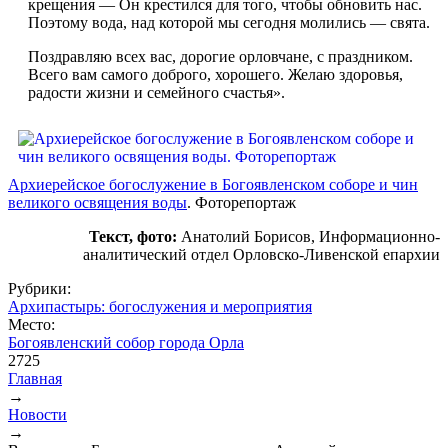
крещения — Он крестился для того, чтобы обновить нас.
Поэтому вода, над которой мы сегодня молились — свята.
Поздравляю всех вас, дорогие орловчане, с праздником.
Всего вам самого доброго, хорошего. Желаю здоровья,
радости жизни и семейного счастья».
Архиерейское богослужение в Богоявленском соборе и чин
великого освящения воды
. Фоторепортаж
Текст, фото:
Анатолий Борисов, Информационно-
аналитический отдел Орловско-Ливенской епархии
Рубрики:
Архипастырь: богослужения и мероприятия
Место:
Богоявленский собор города Орла
2725
Главная
→
Вы здесь
Новости
→