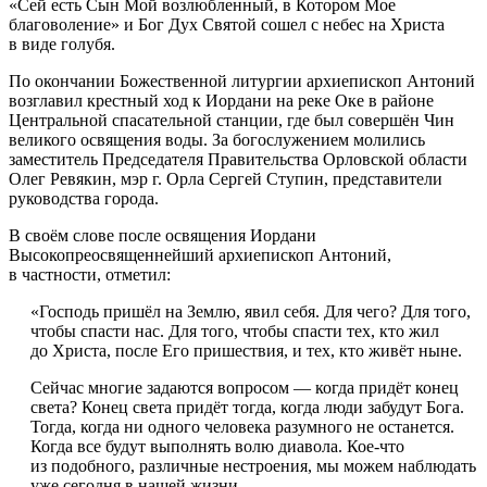
«Сей есть Сын Мой возлюбленный, в Котором Мое
благоволение» и Бог Дух Святой сошел с небес на Христа
в виде голубя.
По окончании Божественной литургии архиепископ Антоний
возглавил крестный ход к Иордани на реке Оке в районе
Центральной спасательной станции, где был совершён Чин
великого освящения воды. За богослужением молились
заместитель Председателя Правительства Орловской области
Олег Ревякин, мэр г. Орла Сергей Ступин, представители
руководства города.
В своём слове после освящения Иордани
Высокопреосвященнейший архиепископ Антоний,
в частности, отметил:
«Господь пришёл на Землю, явил себя. Для чего? Для того,
чтобы спасти нас. Для того, чтобы спасти тех, кто жил
до Христа, после Его пришествия, и тех, кто живёт ныне.
Сейчас многие задаются вопросом — когда придёт конец
света? Конец света придёт тогда, когда люди забудут Бога.
Тогда, когда ни одного человека разумного не останется.
Когда все будут выполнять волю диавола. Кое-что
из подобного, различные нестроения, мы можем наблюдать
уже сегодня в нашей жизни.