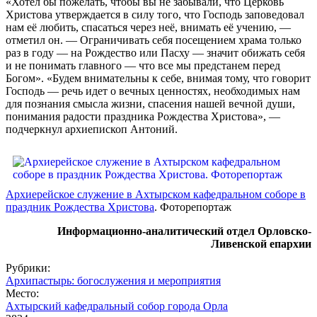
«Хотел бы пожелать, чтобы вы не забывали, что Церковь
Христова утверждается в силу того, что Господь заповедовал
нам её любить, спасаться через неё, внимать её учению, —
отметил он. — Ограничивать себя посещением храма только
раз в году — на Рождество или Пасху — значит обижать себя
и не понимать главного — что все мы предстанем перед
Богом». «Будем внимательны к себе, внимая тому, что говорит
Господь — речь идет о вечных ценностях, необходимых нам
для познания смысла жизни, спасения нашей вечной души,
понимания радости праздника Рождества Христова», —
подчеркнул архиепископ Антоний.
Архиерейское служение в Ахтырском кафедральном соборе в
праздник Рождества Христова
. Фоторепортаж
Информационно-аналитический отдел Орловско-
Ливенской епархии
Рубрики:
Архипастырь: богослужения и мероприятия
Место:
Ахтырский кафедральный собор города Орла