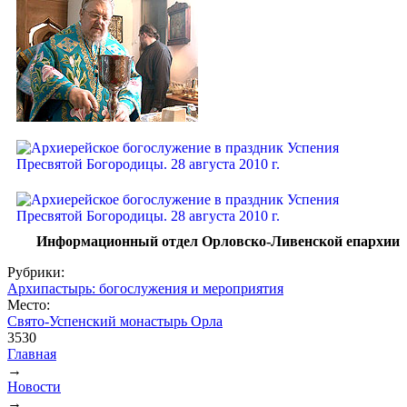
Информационный отдел Орловско-Ливенской епархии
Рубрики:
Архипастырь: богослужения и мероприятия
Место:
Свято-Успенский монастырь Орла
3530
Главная
→
Вы здесь
Новости
→