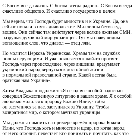
С Богом всегда жизнь. С Богом всегда радость. С Богом всегда
счастливо общество. И счастливо государство в целом.
Мы верим, что Господь будет милостив и к Украине. Да, она
сейчас попали в путы диавольские. Миллионы бесов туда
вошли. Они сейчас там действуют через всякие лживые СМИ,
разрушая духовный мир украинцев. Тут мы наяву видим
воплощение слов, что диавол — отец лжи.
Но молится Церковь Украинская. Храмы там на службах
полны верующими. И уже появляется какой-то просвет.
Господь через происходящее, через лишения, вразумляет
украинский народ вернуться к достойной жизни
в нормальной православной стране. Какой всегда была
братская нам Украина».
Затем Владыка продолжил: «Я сегодня с особой радостью
совершал Божественную литургию в вашем храме. Я с особой
любовью молился к пророку Божию Илие, чтобы
он заступился за нас, заступился за Украину. Чтобы
возвратился мир, о котором мечтают украинцы.
Мы должны помнить на примере времён пророка Божия
Илии, что Господь хоть и милостив и щедр, но когда народ
от Него отходит, перестаёт Его понимать и почитать, как это