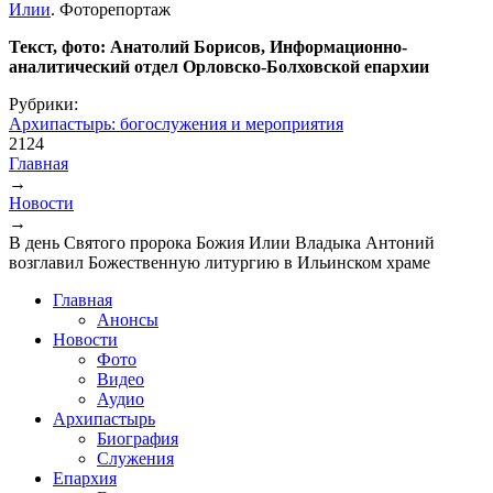
Илии
. Фоторепортаж
Текст, фото: Анатолий Борисов, Информационно-
аналитический отдел Орловско-Болховской епархии
Рубрики:
Архипастырь: богослужения и мероприятия
2124
Главная
→
Вы здесь
Новости
→
В день Святого пророка Божия Илии Владыка Антоний
возглавил Божественную литургию в Ильинском храме
Главная
Анонсы
Новости
Фото
Видео
Аудио
Архипастырь
Биография
Служения
Епархия