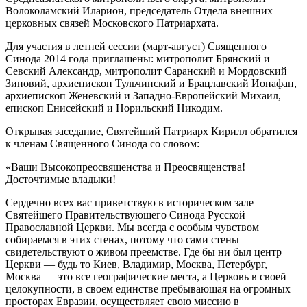
Волоколамский Иларион, председатель Отдела внешних
церковных связей Московского Патриархата.
Для участия в летней сессии (март-август) Священного
Синода 2014 года приглашены: митрополит Брянский и
Севский Александр, митрополит Саранский и Мордовский
Зиновий, архиепископ Тульчинский и Брацлавский Ионафан,
архиепископ Женевский и Западно-Европейский Михаил,
епископ Енисейский и Норильский Никодим.
Открывая заседание, Святейший Патриарх Кирилл обратился
к членам Священного Синода со словом:
«Ваши Высокопреосвященства и Преосвященства!
Досточтимые владыки!
Сердечно всех вас приветствую в историческом зале
Святейшего Правительствующего Синода Русской
Православной Церкви. Мы всегда с особым чувством
собираемся в этих стенах, потому что сами стены
свидетельствуют о живом преемстве. Где бы ни был центр
Церкви — будь то Киев, Владимир, Москва, Петербург,
Москва — это все географические места, а Церковь в своей
целокупности, в своем единстве пребывающая на огромных
просторах Евразии, осуществляет свою миссию в