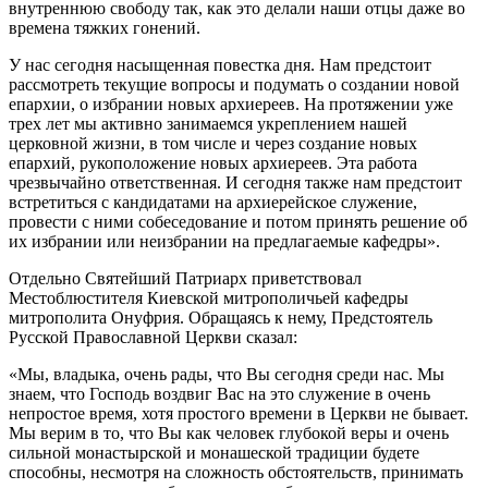
внутреннюю свободу так, как это делали наши отцы даже во
времена тяжких гонений.
У нас сегодня насыщенная повестка дня. Нам предстоит
рассмотреть текущие вопросы и подумать о создании новой
епархии, о избрании новых архиереев. На протяжении уже
трех лет мы активно занимаемся укреплением нашей
церковной жизни, в том числе и через создание новых
епархий, рукоположение новых архиереев. Эта работа
чрезвычайно ответственная. И сегодня также нам предстоит
встретиться с кандидатами на архиерейское служение,
провести с ними собеседование и потом принять решение об
их избрании или неизбрании на предлагаемые кафедры».
Отдельно Святейший Патриарх приветствовал
Местоблюстителя Киевской митрополичьей кафедры
митрополита Онуфрия. Обращаясь к нему, Предстоятель
Русской Православной Церкви сказал:
«Мы, владыка, очень рады, что Вы сегодня среди нас. Мы
знаем, что Господь воздвиг Вас на это служение в очень
непростое время, хотя простого времени в Церкви не бывает.
Мы верим в то, что Вы как человек глубокой веры и очень
сильной монастырской и монашеской традиции будете
способны, несмотря на сложность обстоятельств, принимать