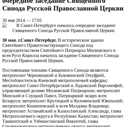
очередное заседание Священного
Синода Русской Православной Церкви
30 мая 2014 — 17:01
30 мая. г.Санкт-Петербург.
В историческом здании
Святейшего Правительствующего Синода под
председательством Святейшего Патриарха Московского и
всея Руси Кирилла началось заседание Священного Синода
Русской Православной Церкви.
Постоянными членами Священного Синода являются:
митрополит Черновицкий и Буковинский Онуфрий,
Местоблюститель Киевской митрополичьей кафедры;
митрополит Санкт-Петербургский и Ладожский Варсонофий,
управляющий делами Московской Патриархии; митрополит
Минский и Слуцкий Павел, Патриарший экзарх всея
Беларуси; митрополит Крутицкий и Коломенский Ювеналий;
митрополит Кишиневский и всея Молдовы Владимир;
митрополит Астанайский и Казахстанский Александр, глава
Митрополичьего округа в Республике Казахстан; митрополит
Ташкентский и Узбекистанский Викентий, глава
Среднеазиатского митрополичьего округа; митрополит