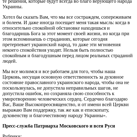
те решения, которые будут всегда во благо верующего народа
Украины.
Хотел бы сказать Вам, что мы все состраждем, сопереживаем
и болеем. И даже иногда посещает меня такая мысль: когда в
относительно спокойной обстановке находишься и
благодаришь Бога за этот момент своей жизни, но когда при
этом вспоминаешь о страданиях, которые сегодня
претерпевает украинский народ, то даже эти мгновения
некоего спокойствия уходят. Нельзя быть полностью
спокойным и благодушным перед лицом реальных страданий
людей.
Мы все молимся и все работаем для того, чтобы наша
Церковь, несущая основную ответственность за духовное
состояние православного украинского народа, чтобы она не
поскользнулась, не допустила неправильных шагов, не
допустила ошибок, но сохраняла свою способность к
умиротворению человеческих сердец. Сердечно благодарю
Вас, Ваше Высокопреосвященство, и от имени всей Церкви
выражаю Вам поддержку, так же как и епископату,
духовенству и благочестивому народу Украины».
Пресс-служба Патриарха Московского и всея Руси
Рубрики: