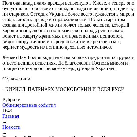
Полгода назад пламя вражды вспыхнуло в Киеве, а теперь оно
бушует на юго-востоке страны, не щадя ни женщин, ни детей,
ни стариков. Сегодня Украина более всего нуждается в мире и
стабильности, правде и справедливости. И стать гарантом
созидания достойной жизни может только человек, который
хорошо знает, любит и понимает свой народ, решительно
встает на защиту хранимых им нравственных ценностей,
видит опору личной и народной жизни в крепкой семье,
черпает мудрость из истинно духовных источников.
Желаю Вам Божия водительства во всех предстоящих трудах и
ответственных решениях. Да благословит Господь миром и
процветанием дорогой моему сердцу народ Украины.
С уважением,
+КИРИЛЛ, ПАТРИАРХ МОСКОВСКИЙ И ВСЕЯ РУСИ
Рубрики:
Общецерковные события
1649
Главная
→
Вы здесь
Новости
→