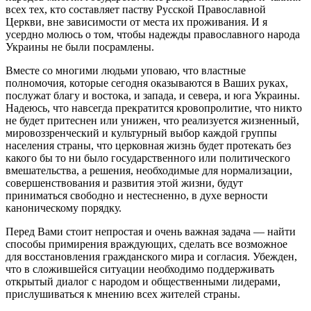
всех тех, кто составляет паству Русской Православной
Церкви, вне зависимости от места их проживания. И я
усердно молюсь о том, чтобы надежды православного народа
Украины не были посрамлены.
Вместе со многими людьми уповаю, что властные
полномочия, которые сегодня оказываются в Ваших руках,
послужат благу и востока, и запада, и севера, и юга Украины.
Надеюсь, что навсегда прекратится кровопролитие, что никто
не будет притеснен или унижен, что реализуется жизненный,
мировоззренческий и культурный выбор каждой группы
населения страны, что церковная жизнь будет протекать без
какого бы то ни было государственного или политического
вмешательства, а решения, необходимые для нормализации,
совершенствования и развития этой жизни, будут
приниматься свободно и нестесненно, в духе верности
каноническому порядку.
Перед Вами стоит непростая и очень важная задача — найти
способы примирения враждующих, сделать все возможное
для восстановления гражданского мира и согласия. Убежден,
что в сложившейся ситуации необходимо поддерживать
открытый диалог с народом и общественными лидерами,
прислушиваться к мнению всех жителей страны.