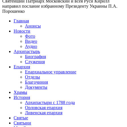
Святейший Патриарх Московский и всея Руси Кирилл
направил послание избранному Президенту Украины П.А.
Порошенко
Главная
Анонсы
Новости
Фото
Видео
Аудио
Архипастырь
Биография
Служения
Епархия
Епархиальное управление
Отделы
Благочиния
Документы
Храмы
История
Архипастыри с 1788 года
Орловская епархия
Ливенская епархия
Святые
Святыни