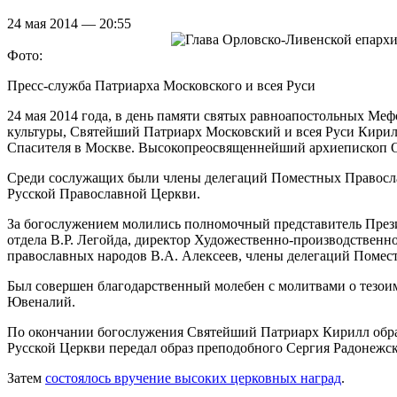
24 мая 2014 — 20:55
Фото:
Пресс-служба Патриарха Московского и всея Руси
24 мая 2014 года, в день памяти святых равноапостольных Ме
культуры, Святейший Патриарх Московский и всея Руси Кири
Спасителя в Москве. Высокопреосвященнейший архиепископ О
Среди сослужащих были члены делегаций Поместных Правосла
Русской Православной Церкви.
За богослужением молились полномочный представитель Прези
отдела В.Р. Легойда, директор Художественно-производствен
православных народов В.А. Алексеев, члены делегаций Помес
Был совершен благодарственный молебен с молитвами о тезо
Ювеналий.
По окончании богослужения Святейший Патриарх Кирилл обрат
Русской Церкви передал образ преподобного Сергия Радонежск
Затем
состоялось вручение высоких церковных наград
.