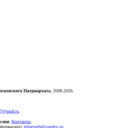
осковского Патриархата
, 2008-2026.
57@mail.ru
.
олии
.
Контакты
.
нформации):
infoeparh@yandex.ru
.