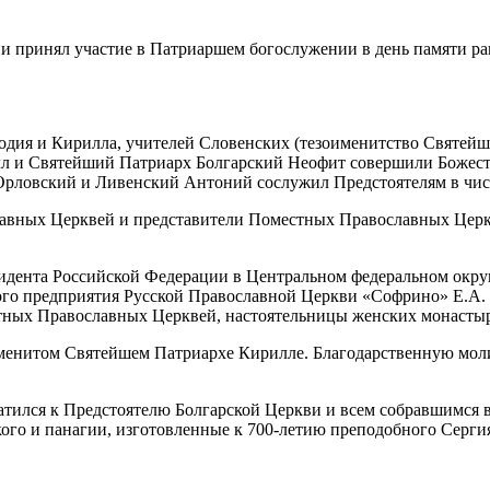
фодия и Кирилла, учителей Словенских (тезоименитство Святейш
лл и Святейший Патриарх Болгарский Неофит совершили Божес
рловский и Ливенский Антоний сослужил Предстоятелям в числ
вных Церквей и представители Поместных Православных Церкв
дента Российской Федерации в Центральном федеральном округ
ного предприятия Русской Православной Церкви «Софрино» Е.А.
тных Православных Церквей, настоятельницы женских монастыр
именитом Святейшем Патриархе Кирилле. Благодарственную мо
ился к Предстоятелю Болгарской Церкви и всем собравшимся в 
ого и панагии, изготовленные к 700-летию преподобного Серги