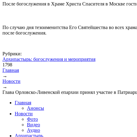
После богослужения в Храме Христа Спасителя в Москве гост
По случаю дня тезоименитства Его Святейшества во всех храм
после богослужения.
Рубрики:
Архипастырь: богослужения и мероприятия
1798
Главная
→
Вы здесь
Новости
→
Глава Орловско-Ливенской епархии принял участие в Патриа
Главная
Анонсы
Новости
Фото
Видео
Аудио
Архипастырь