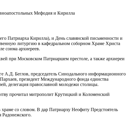
его Патриарха Кирилла), и День славянской письменности и
твенную литургию в кафедральном соборном Храме Христа
е сонма архиереев.
ей при Московском Патриаршем престоле, а также архиереи
е А.Д. Беглов, председатель Синодального информационного
 Пархаев, президент Международного фонда единства
ей, делегация православной молодежи столицы.
литву прочитал митрополит Крутицкий и Коломенский
храме со словом. В дар Патриарху Неофиту Предстоятель
я Радонежского.