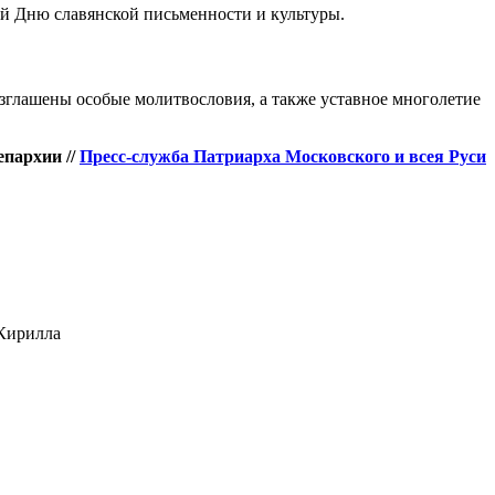
й Дню славянской письменности и культуры.
зглашены особые молитвословия, а также уставное многолетие
пархии //
Пресс-служба Патриарха Московского и всея Руси
 Кирилла