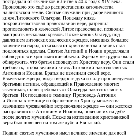
пострадали от язычников в Литве в 40-х годах XIV века.
Произошло это ещё до распростанения католичества
на литовской земле. Святые служили при дворе великого
князя Литовского Ольгерда. Поначалу князь
покровительствовал православной вере, разрешил
проповедовать в языческой Литве православие, позволил
выстроить несколько храмов. Позже князь Ольгерд, под
давлением литовских языческих жрецов, имевших большое
влияние на народ, отказался от христианства и вновь стал
поклоняться идолам. Святые Антоний и Иоанн продолжали
соблюдать все христианские обычаи. Жрецам не трудно было
обнаружить, что братья исповедуют Христову веру. Они стали
требовать, чтобы великий князь Литовский наказал святых
Антония и Иоанна. Братья не изменили своей вере.
Языческие жрецы, видя твердость духа и силу проповедуемой
братьями истины, обращающей к Православию многих
язычников, стали требовать от Ольгерда наказать святых
братьев. Их посадили в темницу. Проповедь Антония
и Иоанна в темнице и обращение ко Христу множества
язычников чрезвычайно встревожили жрецов — они жестоко
расправились с Антонием и Иоанном, повесив их на дубе
после долгих мучений. Позже за исповедание христианской
веры был повешен на том же дубе и Евстафий.
Подвиг святых мучеников имел великое значение для всей