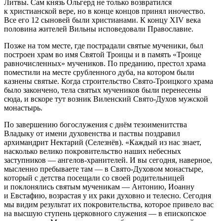
Литвы. Сам князь Ольгерд не только возвратился
к христианской вере, но в конце концов принял иночество.
Все его 12 сыновей были христианами. К концу XIV века
половина жителей Вильны исповедовали Православие.
Позже на том месте, где пострадали святые мученики, был
построен храм во имя Святой Троицы и в память «Троице
равночисленных» мучеников. По преданию, престол храма
поместили на месте срубленного дуба, на котором были
казнены святые. Когда строительство Свято-Троицкого храма
было закончено, тела святых мучеников были перенесены
сюда, и вскоре тут возник Виленский Свято-Духов мужской
монастырь.
По завершению богослужения с днём тезоименитства
Владыку от имени духовенства и паствы поздравил
архимандрит Нектарий (Селезнёв). «Каждый из нас знает,
насколько велико покровительство наших небесных
заступников — ангелов-хранителей. И вы сегодня, наверное,
мысленно пребываете там — в Свято-Духовом монастыре,
который с детства посещали со своей родительницей
и поклонялись святым мученикам — Антонию, Иоанну
и Евстафию, возрастая у их раки духовно и телесно. Сегодня
мы видим результат их покровительства, которое привело вас
на высшую ступень церковного служения — в епископское