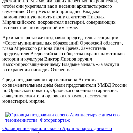
достоинство. Мы молим ваших небесных покровителей,
чтобы они укрепляли вас в несении архипастырского
служения». Отец Нектарий приподнес Владыке
на молитвенную память икону святителя Николая
Мирликийского, покровителя пастырей, совершающих
путешествия по вверенной им земле.
Архипастыря также поздравил председатель ассоциации
«Совет муниципальных образований Орловской области»,
глава Мценского района Иван Грачёв. Заместитель
председателя Всероссийского общества охраны памятников
истории и культуры Виктор Ливцов вручил
Высокопреосвященнейшему Владыке медаль «За заслуги
в сохранении наследия Отечества».
Среди поздравлявших архиепископа Антония
со знаменательным днём были представители УМВД России
по Орловской области, Орловского военного гарнизона,
священнослужители орловских храмов, настоятели
монастырей, миряне.
Орловцы поздравили своего Архипастыря с днем его