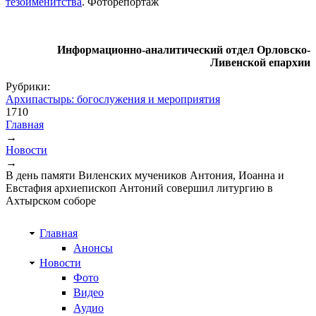
тезоименитства
. Фоторепортаж
Информационно-аналитический отдел Орловско-
Ливенской епархии
Рубрики:
Архипастырь: богослужения и мероприятия
1710
Главная
→
Вы здесь
Новости
→
В день памяти Виленских мучеников Антония, Иоанна и
Евстафия архиепископ Антоний совершил литургию в
Ахтырском соборе
Главная
Анонсы
Новости
Фото
Видео
Аудио