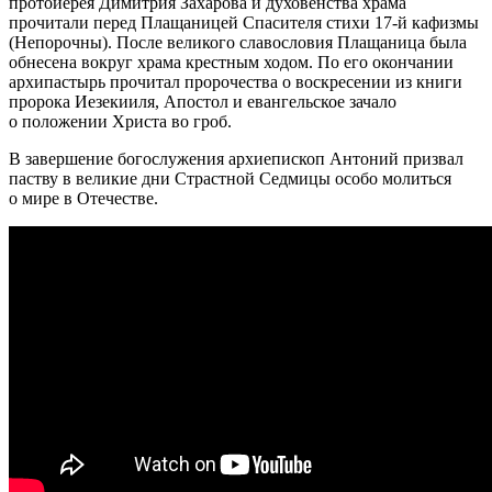
протоиерея Димитрия Захарова и духовенства храма
прочитали перед Плащаницей Спасителя стихи 17-й кафизмы
(Непорочны). После великого славословия Плащаница была
обнесена вокруг храма крестным ходом. По его окончании
архипастырь прочитал пророчества о воскресении из книги
пророка Иезекииля, Апостол и евангельское зачало
о положении Христа во гроб.
В завершение богослужения архиепископ Антоний призвал
паству в великие дни Страстной Седмицы особо молиться
о мире в Отечестве.