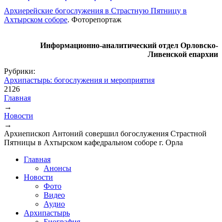
Архиерейские богослужения в Страстную Пятницу в
Ахтырском соборе
. Фоторепортаж
Информационно-аналитический отдел Орловско-
Ливенской епархии
Рубрики:
Архипастырь: богослужения и мероприятия
2126
Главная
→
Вы здесь
Новости
→
Архиепископ Антоний совершил богослужения Страстной
Пятницы в Ахтырском кафедральном соборе г. Орла
Главная
Анонсы
Новости
Фото
Видео
Аудио
Архипастырь
Биография