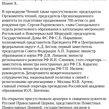
Иоанн Х.
В президиуме Чтений также присутствовали: председатель
Оргкомитета чтений, председатель Организационного
комитета по подготовке празднования 700-летия со дня
рождения прп. Сергия Радонежского, глава Синодального
отдела религиозного образования и катехизации митрополит
Ростовский и Новочеркасский Меркурий; председатель
Государственной Думы ФС РФ С.Е. Нарышкин;
полномочный представитель Президента РФ в Центральном
федеральном округе А.Д. Беглов; первый заместитель
председателя Совета Федерации А.П. Торшин; министр
образования и науки РФ Д.В. Ливанов; министр
регионального развития РФ И.Н. Слюняев; статс-секретарь —
заместитель министра иностранных дел РФ Г.Б. Карасин;
заместитель министра культуры РФ Г.П. Ивлиев;
руководитель Департамента межрегионального
сотрудничества, национальной политики и связей с
религиозными организациями г. Москвы Ю.В. Артюх;
главный ученый секретарь президиума Российской академии
образования Ю.П. Зинченко.
На открытии присутствовали архиереи и священнослужители
Русской Православной Церкви, представители Поместных
Православных Церквей, государственных органов и