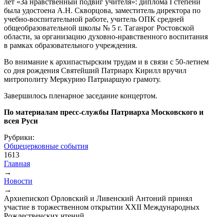
лет «За нравственный подвиг учителя»: диплома I степени
была удостоена А.Н. Скворцова, заместитель директора по
учебно-воспитательной работе, учитель ОПК средней
общеобразовательной школы № 5 г. Таганрог Ростовской
области, за организацию духовно-нравственного воспитания
в рамках образовательного учреждения.
Во внимание к архипастырским трудам и в связи с 50-летием
со дня рождения Святейший Патриарх Кирилл вручил
митрополиту Меркурию Патриаршую грамоту.
Завершилось пленарное заседание концертом.
По материалам пресс-службы Патриарха Московского и
всея Руси
Рубрики:
Общецерковные события
1613
Главная
→
Вы здесь
Новости
→
Архиепископ Орловский и Ливенский Антоний принял
участие в торжественном открытии XXII Международных
Рождественских чтений