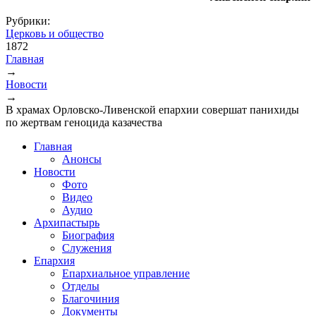
Рубрики:
Церковь и общество
1872
Главная
→
Вы здесь
Новости
→
В храмах Орловско-Ливенской епархии совершат панихиды
по жертвам геноцида казачества
Главная
Анонсы
Новости
Фото
Видео
Аудио
Архипастырь
Биография
Служения
Епархия
Епархиальное управление
Отделы
Благочиния
Документы