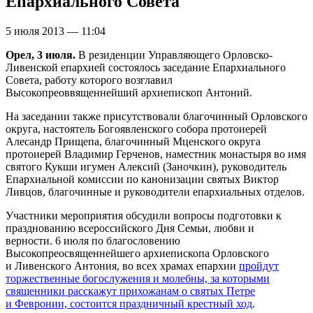
Епархиального Совета
5 июля 2013 — 11:04
Орел, 3 июля.
В резиденции Управляющего Орловско-
Ливенской епархией состоялось заседание Епархиального
Совета, работу которого возглавил
Высокопреоввященнейший архиепископ Антоний.
На заседании также присутствовали благочинный Орловского
округа, настоятель Богоявленского собора протоиерей
Алесандр Прищепа, благочинный Мценского округа
протоиерей Владимир Герченов, наместник монастыря во имя
святого Кукши игумен Алексий (Заночкин), руководитель
Епархиальной комиссии по канонизации святых Виктор
Ливцов, благочинные и руководители епархиальных отделов.
Участники мероприятия обсудили вопросы подготовки к
празднованию всероссийского Дня Семьи, любви и
верности. 6 июля по благословению
Высокопреосвященнейшего архиепископа Орловского
и Ливенского Антония, во всех храмах епархии
пройдут
торжественные богослужения и молебны, за которыми
священники расскажут прихожанам о святых Петре
и Февронии, состоится праздничный крестный ход
.