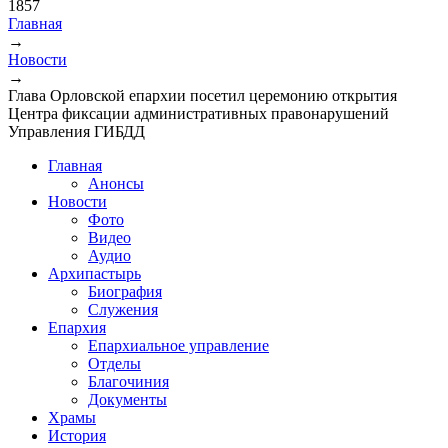
1857
Главная
→
Вы здесь
Новости
→
Глава Орловской епархии посетил церемонию открытия
Центра фиксации административных правонарушений
Управления ГИБДД
Главная
Анонсы
Новости
Фото
Видео
Аудио
Архипастырь
Биография
Служения
Епархия
Епархиальное управление
Отделы
Благочиния
Документы
Храмы
История