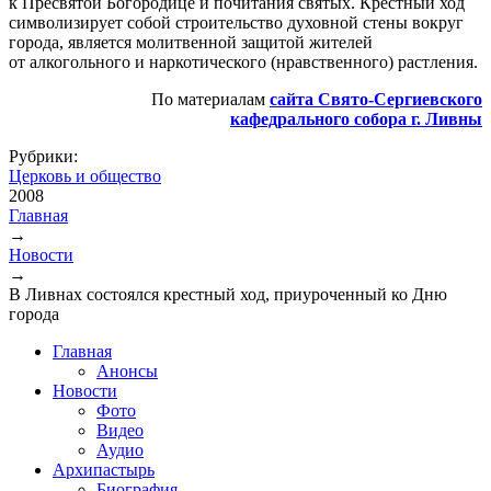
к Пресвятой Богородице и почитания святых. Крестный ход
символизирует собой строительство духовной стены вокруг
города, является молитвенной защитой жителей
от алкогольного и наркотического (нравственного) растления.
По материалам
сайта Свято-Сергиевского
кафедрального собора г. Ливны
Рубрики:
Церковь и общество
2008
Главная
→
Вы здесь
Новости
→
В Ливнах состоялся крестный ход, приуроченный ко Дню
города
Главная
Анонсы
Новости
Фото
Видео
Аудио
Архипастырь
Биография