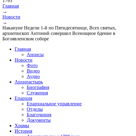
1793
Главная
→
Вы здесь
Новости
→
Накануне Недели 1-й по Пятидесятнице, Всех святых,
архиепископ Антоний совершил Всенощное бдение в
Богоявленском соборе
Главная
Анонсы
Новости
Фото
Видео
Аудио
Архипастырь
Биография
Служения
Епархия
Епархиальное управление
Отделы
Благочиния
Документы
Храмы
История