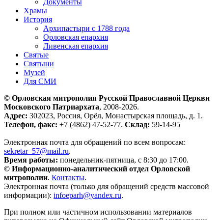
Документы
Храмы
История
Архипастыри с 1788 года
Орловская епархия
Ливенская епархия
Святые
Святыни
Музей
Для СМИ
© Орловская митрополия Русской Православной Церкви
Московского Патриархата
, 2008-2026.
Адрес:
302023, Россия, Орёл, Монастырская площадь, д. 1.
Телефон, факс:
+7 (4862) 47-52-77.
Склад:
59-14-95
Электронная почта для обращений по всем вопросам:
sekretar_57@mail.ru
.
Время работы:
понедельник-пятница, с 8:30 до 17:00.
© Информационно-аналитический отдел Орловской
митрополии
.
Контакты
.
Электронная почта (только для обращений средств массовой
информации):
infoeparh@yandex.ru
.
При полном или частичном использовании материалов