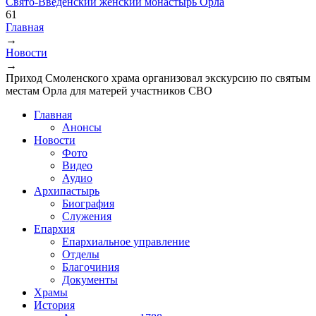
Свято-Введенский женский монастырь Орла
61
Главная
→
Вы здесь
Новости
→
Приход Смоленского храма организовал экскурсию по святым
местам Орла для матерей участников СВО
Главная
Анонсы
Новости
Фото
Видео
Аудио
Архипастырь
Биография
Служения
Епархия
Епархиальное управление
Отделы
Благочиния
Документы
Храмы
История