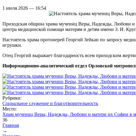
1 июля 2026 — 16:54
Приходская община храма мучениц Веры, Надежды, Любови и 
центра медицинской помощи матерям и детям имени З. И. Круг
Настоятель храма протоиерей Георгий Зейкан по запросу меди
игрушки.
Отец Георгий выражает благодарность всем приходским жертво
Информационно-аналитический отдел Орловской митропол
Рубрики:
Социальное служение и благотворительность
Место:
Храм мучениц Веры, Надежды, Любови и матери их Софии в 
36
Главная
→
Вы здесь