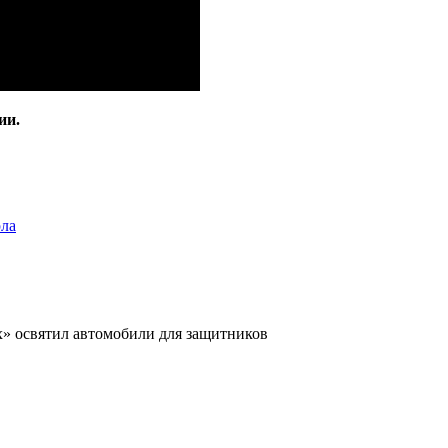
ии.
ла
» освятил автомобили для защитников