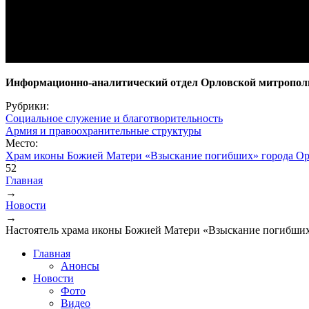
Информационно-аналитический отдел Орловской митропол
Рубрики:
Социальное служение и благотворительность
Армия и правоохранительные структуры
Место:
Храм иконы Божией Матери «Взыскание погибших» города Ор
52
Главная
→
Вы здесь
Новости
→
Настоятель храма иконы Божией Матери «Взыскание погибших
Главная
Анонсы
Новости
Фото
Видео