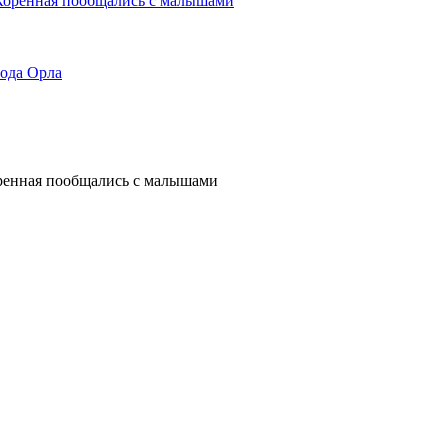
ода Орла
ренная пообщались с малышами