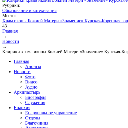
Рубрики:
Образование и катехизация
Место:
Храм иконы Божией Матери «Знамение» Курская-Коренная гор
43
Главная
→
Вы здесь
Новости
→
Клирики храма иконы Божией Матери «Знамение» Курская-Ко
Главная
Анонсы
Новости
Фото
Видео
Аудио
Архипастырь
Биография
Служения
Епархия
Епархиальное управление
Отделы
Благочиния