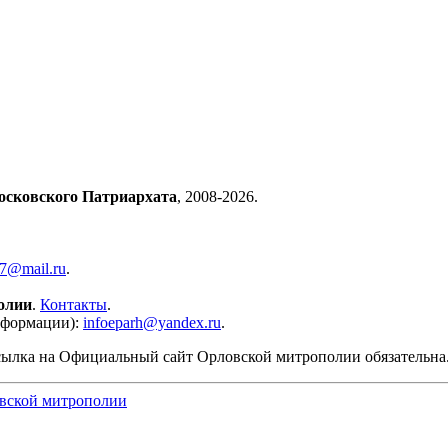
осковского Патриархата
, 2008-2026.
57@mail.ru
.
олии
.
Контакты
.
нформации):
infoeparh@yandex.ru
.
сылка на Официальный сайт Орловской митрополии обязательна
вской митрополии