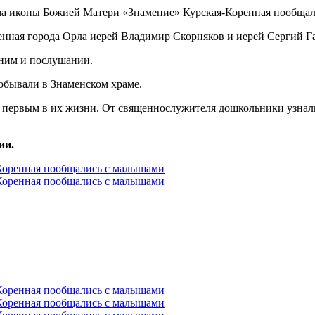
ная города Орла иерей Владимир Скорняков и иерей Сергий Гай
жним и послушании.
побывали в Знаменском храме.
л первым в их жизни. От священнослужителя дошкольники узнали 
ии.