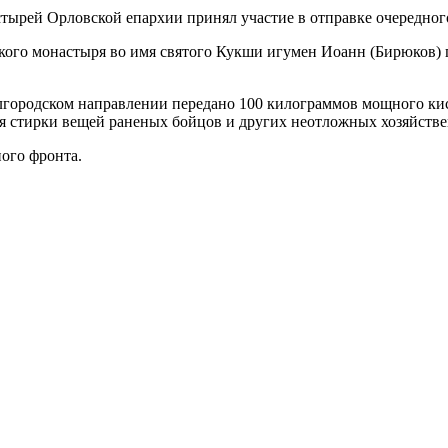
го монастыря во имя святого Кукши игумен Иоанн (Бирюков) п
лгородском направлении передано 100 килограммов мощного кис
ля стирки вещей раненых бойцов и других неотложных хозяйст
ого фронта.