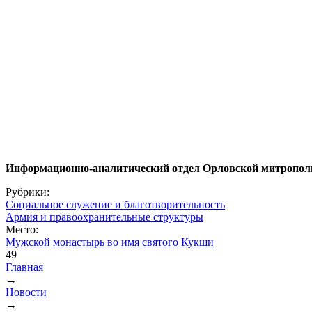
Информационно-аналитический отдел Орловской митропол
Рубрики:
Социальное служение и благотворительность
Армия и правоохранительные структуры
Место:
Мужской монастырь во имя святого Кукши
49
Главная
→
Вы здесь
Новости
→