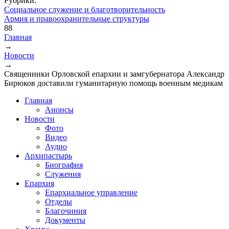
Рубрики:
Социальное служение и благотворительность
Армия и правоохранительные структуры
88
Главная
→
Вы здесь
Новости
→
Священники Орловской епархии и замгубернатора Александр
Бирюков доставили гуманитарную помощь военным медикам
Главная
Анонсы
Новости
Фото
Видео
Аудио
Архипастырь
Биография
Служения
Епархия
Епархиальное управление
Отделы
Благочиния
Документы