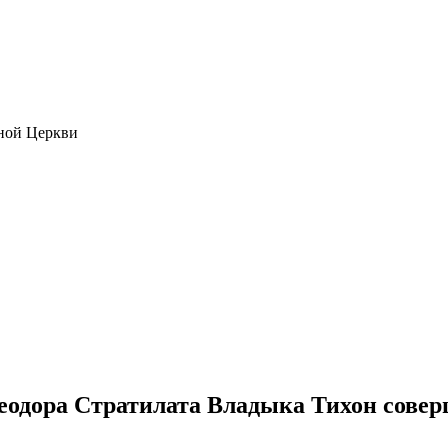
ной Церкви
еодора Стратилата Владыка Тихон совер