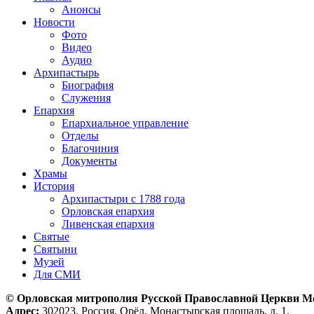
Анонсы
Новости
Фото
Видео
Аудио
Архипастырь
Биография
Служения
Епархия
Епархиальное управление
Отделы
Благочиния
Документы
Храмы
История
Архипастыри с 1788 года
Орловская епархия
Ливенская епархия
Святые
Святыни
Музей
Для СМИ
© Орловская митрополия Русской Православной Церкви М
Адрес:
302023, Россия, Орёл, Монастырская площадь, д. 1.