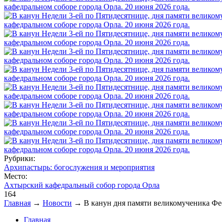
Рубрики:
Архипастырь: богослужения и мероприятия
Место:
Ахтырский кафедральный собор города Орла
164
Главная
→
Новости
→
В канун дня памяти великомученика Фе
Вы здесь
Главная