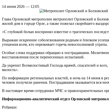
14 июня 2026 — 12:05
Глава Орловской митрополии митрополит Орловский и Болховск
жилой дом в городе Орле, а также пожелал скорейшего выздор
«С глубокой болью воспринял известие о трагических последст
Выражаю искренние соболезнования родным и близким усопшег
утешения всем, кто переживает горечь невосполнимой утраты.
Особые слова поддержки обращаю к пострадавшим. Молитвенн
восстановления после перенесенных испытаний.
Да укрепит Всемилостивый Господь врачей, спасателей и все
милость».
По информации региональных властей, в ночь на 14 июня в рез
человек получили ранения. Пострадавшим оказывается вся не
В настоящее время сотрудники МЧС и правоохранительных орг
Информационно-аналитический отдел Орловской митропол
Рубрики: