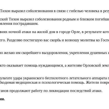
ий Тихон выразил соболезнования родным и близким погибшего 
овления пострадавшим.
виях ночной атаки на жилой дом в городе Орле, в результате ко
о. Разделяю постигшую вас скорбь и возношу молитвы ко Госп
о желаю им скорейшего выздоровления, укрепления душевных и
х, кто оказывает помощь нуждающимся, а жителям Орловской з
ультате удара украинского беспилотного летательного аппарата 
обходимая медицинская и психологическая помощь. Жители повр
анов продолжают работу по ликвидации последствий атаки.
ии.