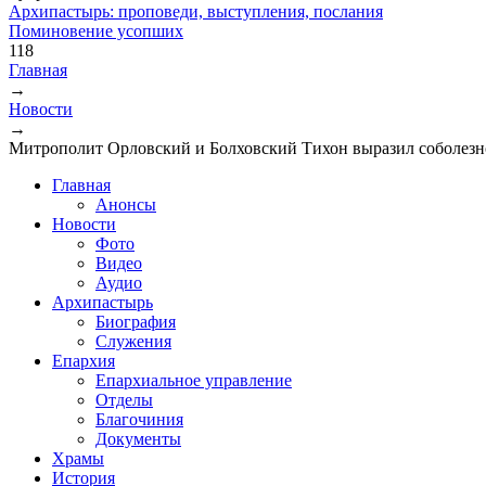
Архипастырь: проповеди, выступления, послания
Поминовение усопших
118
Главная
→
Вы здесь
Новости
→
Митрополит Орловский и Болховский Тихон выразил соболезнов
Главная
Анонсы
Новости
Фото
Видео
Аудио
Архипастырь
Биография
Служения
Епархия
Епархиальное управление
Отделы
Благочиния
Документы
Храмы
История