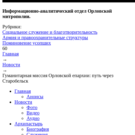
Информационно-аналитический отдел Орловской
митрополии.
Рубрики:
Социальное служение и благотворительность
Армия и правоохранительные структуры
Поминовение усопших
60
Главная
→
Вы здесь
Новости
→
Гуманитарная миссия Орловской епархии: путь через
Старобельск
Главная
Анонсы
Новости
Фото
Видео
Аудио
Архипастырь
Биография
Служения