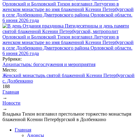
Рубрики:
Архипастырь: богослужения и мероприятия
Место:
Женский монастырь святой блаженной Ксении Петербургской
с. Долбенкино
188
Главная
→
Вы здесь
Новости
→
Владыка Тихон возглавил престольное торжество монастыря
блаженной Ксении Петербургской в Долбенкино
Главная
Анонсы