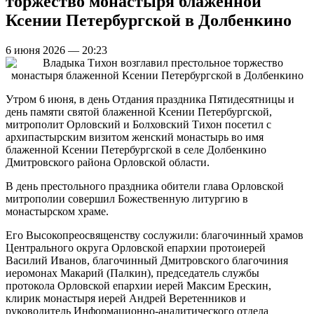
торжество монастыря блаженной
Ксении Петербургской в Долбенкино
6 июня 2026 — 20:23
Утром 6 июня, в день Отдания праздника Пятидесятницы и
день памяти святой блаженной Ксении Петербургской,
митрополит Орловский и Болховский Тихон посетил с
архипастырским визитом женский монастырь во имя
блаженной Ксении Петербургской в селе Долбенкино
Дмитровского района Орловской области.
В день престольного праздника обители глава Орловской
митрополии совершил Божественную литургию в
монастырском храме.
Его Высокопреосвященству сослужили: благочинный храмов
Центрального округа Орловской епархии протоиерей
Василий Иванов, благочинный Дмитровского благочиния
иеромонах Макарий (Палкин), председатель службы
протокола Орловской епархии иерей Максим Ерескин,
клирик монастыря иерей Андрей Веретенников и
руководитель Информационно-аналитического отдела