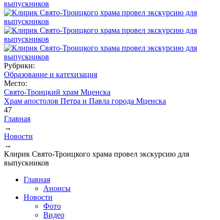
Рубрики:
Образование и катехизация
Место:
Свято-Троицкий храм Мценска
Храм апостолов Петра и Павла города Мценска
47
Главная
→
Вы здесь
Новости
→
Клирик Свято-Троицкого храма провел экскурсию для
выпускников
Главная
Анонсы
Новости
Фото
Видео