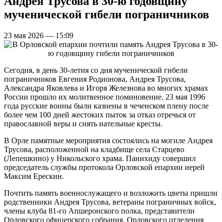
Андрея Трусова в 30-ю годовщину
мученической гибели пограничников
23 мая 2026 — 15:09
Сегодня, в день 30-летия со дня мученической гибели
пограничников Евгения Родионова, Андрея Трусова,
Александра Яковлева и Игоря Железнова во многих храмах
России прошло их молитвенное поминовение. 23 мая 1996
года русские воины были казнены в чеченском плену после
более чем 100 дней жестоких пыток за отказ отречься от
православной веры и снять нательные кресты.
В Орле памятные мероприятия состоялись на могиле Андрея
Трусова, расположенной на кладбище села Старцево
(Лепешкино) у Никольского храма. Панихиду совершил
председатель службы протокола Орловской епархии иерей
Максим Ерескин.
Почтить память военнослужащего и возложить цветы пришли
родственники Андрея Трусова, ветераны пограничных войск,
члены клуба 81-го Апшеронского полка, представители
Орловского офицерского собрания, Орловского отделения