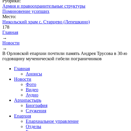
Рубрики:
Армия и правоохранительные структуры
Поминовение усопших
Место:
Никольский храм с. Старцево (Лепешкино)
178
Главная
→
Вы здесь
Новости
→
В Орловской епархии почтили память Андрея Трусова в 30-ю
годовщину мученической гибели пограничников
Главная
Анонсы
Новости
Фото
Видео
Аудио
Архипастырь
Биография
Служения
Епархия
Епархиальное управление
Отделы