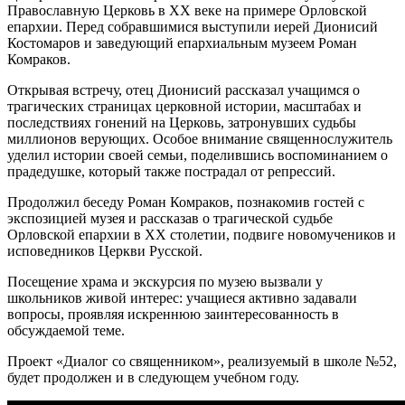
Православную Церковь в XX веке на примере Орловской
епархии. Перед собравшимися выступили иерей Дионисий
Костомаров и заведующий епархиальным музеем Роман
Комраков.
Открывая встречу, отец Дионисий рассказал учащимся о
трагических страницах церковной истории, масштабах и
последствиях гонений на Церковь, затронувших судьбы
миллионов верующих. Особое внимание священнослужитель
уделил истории своей семьи, поделившись воспоминанием о
прадедушке, который также пострадал от репрессий.
Продолжил беседу Роман Комраков, познакомив гостей с
экспозицией музея и рассказав о трагической судьбе
Орловской епархии в XX столетии, подвиге новомучеников и
исповедников Церкви Русской.
Посещение храма и экскурсия по музею вызвали у
школьников живой интерес: учащиеся активно задавали
вопросы, проявляя искреннюю заинтересованность в
обсуждаемой теме.
Проект «Диалог со священником», реализуемый в школе №52,
будет продолжен и в следующем учебном году.