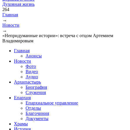
Духовная жизнь
264
Главная
→
Вы здесь
Новости
→
«Непридуманные истории»: встреча с отцом Артемием
Владимировым
Главная
Анонсы
Новости
Фото
Видео
Аудио
Архипастырь
Биография
Служения
Епархия
Епархиальное управление
Отделы
Благочиния
Документы
Храмы
История