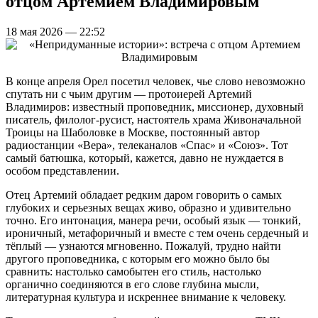
отцом Артемием Владимировым
18 мая 2026 — 22:52
В конце апреля Орел посетил человек, чье слово невозможно
спутать ни с чьим другим — протоиерей Артемий
Владимиров: известный проповедник, миссионер, духовный
писатель, филолог-русист, настоятель храма Живоначальной
Троицы на Шаболовке в Москве, постоянный автор
радиостанции «Вера», телеканалов «Спас» и «Союз». Тот
самый батюшка, который, кажется, давно не нуждается в
особом представлении.
Отец Артемий обладает редким даром говорить о самых
глубоких и серьезных вещах живо, образно и удивительно
точно. Его интонация, манера речи, особый язык — тонкий,
ироничный, метафоричный и вместе с тем очень сердечный и
тёплый — узнаются мгновенно. Пожалуй, трудно найти
другого проповедника, с которым его можно было бы
сравнить: настолько самобытен его стиль, настолько
органично соединяются в его слове глубина мысли,
литературная культура и искреннее внимание к человеку.