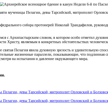
 памяти мученицы Пелагии, девы Тарсийской, митрополит Орлов
афедрального собора протоиерей Николай Трандафилов, руково
мся с Архипастырским словом, в котором особо отметил духовн
сти Христу, являемым в конкретных обстоятельствах человеческ
е святая Пелагия явила духовную зрелость и удивительную спос
тельные жизненные параллели, показывающие, что подлинная сил
есмотря на испытания и давление окружающего мира.
ии.