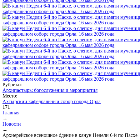
Рубрики:
Архипастырь: богослужения и мероприятия
Место:
Ахтырский кафедральный собор города Орла
171
Главная
→
Вы здесь
Новости
→
Архиерейское всенощное бдение в канун Недели 6-й по Пасхе