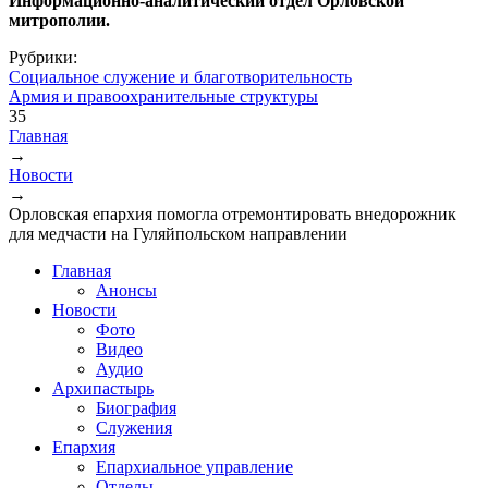
Информационно-аналитический отдел Орловской
митрополии.
Рубрики:
Социальное служение и благотворительность
Армия и правоохранительные структуры
35
Главная
→
Вы здесь
Новости
→
Орловская епархия помогла отремонтировать внедорожник
для медчасти на Гуляйпольском направлении
Главная
Анонсы
Новости
Фото
Видео
Аудио
Архипастырь
Биография
Служения
Епархия
Епархиальное управление
Отделы