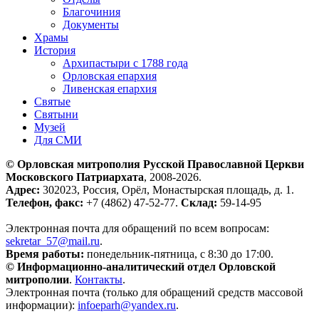
Благочиния
Документы
Храмы
История
Архипастыри с 1788 года
Орловская епархия
Ливенская епархия
Святые
Святыни
Музей
Для СМИ
© Орловская митрополия Русской Православной Церкви
Московского Патриархата
, 2008-2026.
Адрес:
302023, Россия, Орёл, Монастырская площадь, д. 1.
Телефон, факс:
+7 (4862) 47-52-77.
Склад:
59-14-95
Электронная почта для обращений по всем вопросам:
sekretar_57@mail.ru
(ссылка для отправки email)
.
Время работы:
понедельник-пятница, с 8:30 до 17:00.
© Информационно-аналитический отдел Орловской
митрополии
.
Контакты
.
Электронная почта (только для обращений средств массовой
информации):
infoeparh@yandex.ru
(ссылка для отправки email)
.