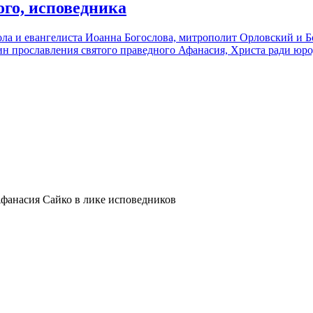
ого, исповедника
стола и евангелиста Иоанна Богослова, митрополит Орловский и
чин прославления святого праведного Афанасия, Христа ради юро
фанасия Сайко в лике исповедников