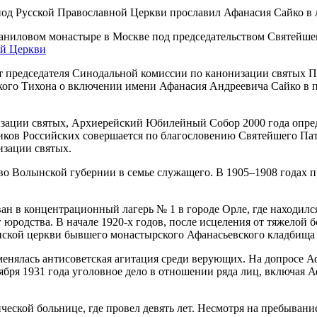
аниловом монастыре в Москве под председательством Святейшег
ой Церкви
 председателя Синодальной комиссии по канонизации святых П
ского Тихона о включении имени Афанасия Андреевича Сайко в
изации святых, Архиерейский Юбилейный Собор 2000 года опред
иков Российских совершается по благословению Святейшего Па
изации святых.
во Волынской губернии в семье служащего. В 1905–1908 годах 
н в концентрационный лагерь № 1 в городе Орле, где находился
г юродства. В начале 1920-х годов, после исцеления от тяжелой
енской церкви бывшего монастырского Афанасьевского кладбища 
менялась антисоветская агитация среди верующих. На допросе А
тября 1931 года уголовное дело в отношении ряда лиц, включая
еской больнице, где провел девять лет. Несмотря на пребывани