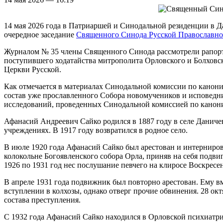
14 мая 2026 года в Патриаршей и Синодальной резиденции в Д
очередное заседание
Священного Синода Русской Православн
Журналом № 35 члены Священного Синода рассмотрели рапорт
поступившего ходатайства митрополита Орловского и Болхов
Церкви Русской.
Как отмечается в материалах Синодальной комиссии по канон
состав уже прославленного Собора новомучеников и исповедн
исследований, проведенных Синодальной комиссией по канон
Афанасий Андреевич Сайко родился в 1887 году в селе Даниче
учреждениях. В 1917 году возвратился в родное село.
В июле 1920 года Афанасий Сайко был арестован и интернирова
колокольне Богоявленского собора Орла, приняв на себя подви
1926 по 1931 год нес послушание певчего на клиросе Воскрес
В апреле 1931 года подвижник был повторно арестован. Ему в
вступлении в колхозы, однако отверг прочие обвинения. 28 ок
состава преступления.
С 1932 года Афанасий Сайко находился в Орловской психиатрич