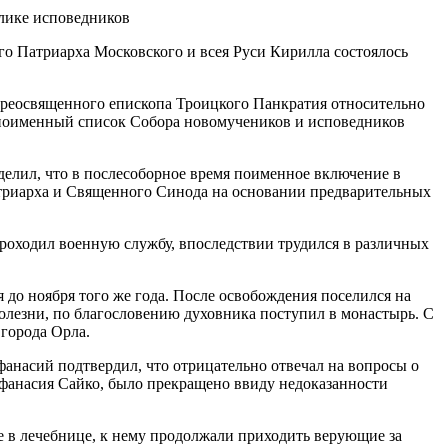
о Патриарха Московского и всея Руси Кирилла состоялось
реосвященного епископа Троицкого Панкратия относительно
 поименный список Собора новомучеников и исповедников
елил, что в послесоборное время поименное включение в
триарха и Священного Синода на основании предварительных
проходил военную службу, впоследствии трудился в различных
 до ноября того же года. После освобождения поселился на
 болезни, по благословению духовника поступил в монастырь. С
города Орла.
фанасий подтвердил, что отрицательно отвечал на вопросы о
 Афанасия Сайко, было прекращено ввиду недоказанности
е в лечебнице, к нему продолжали приходить верующие за