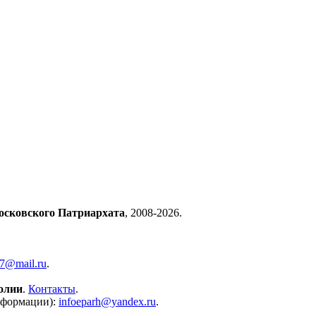
осковского Патриархата
, 2008-2026.
57@mail.ru
.
олии
.
Контакты
.
нформации):
infoeparh@yandex.ru
.