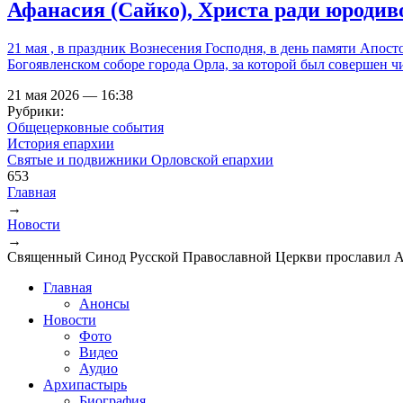
Афанасия (Сайко), Христа ради юродив
21 мая , в праздник Вознесения Господня, в день памяти Апо
Богоявленском соборе города Орла, за которой был совершен 
21 мая 2026 — 16:38
Рубрики:
Общецерковные события
История епархии
Святые и подвижники Орловской епархии
653
Главная
→
Вы здесь
Новости
→
Священный Синод Русской Православной Церкви прославил А
Главная
Анонсы
Новости
Фото
Видео
Аудио
Архипастырь
Биография