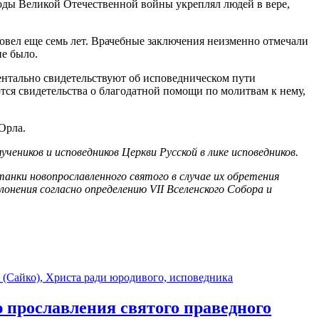
годы Великой Отечественной войны укреплял людей в вере,
овел еще семь лет. Врачебные заключения неизменно отмечали
не было.
ентально свидетельствуют об исповедническом пути
тся свидетельства о благодатной помощи по молитвам к нему,
Орла.
ников и исповедников Церкви Русской в лике исповедников.
анки новопрославленного святого в случае их обретения
нения согласно определению VII Вселенского Собора и
 прославления святого праведного