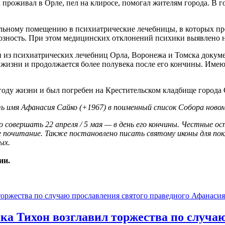
проживал в Орле, пел на клиросе, помогал жителям города. В 
ельному помещению в психиатрические лечебницы, в которых пр
иозность. При этом медицинских отклонений психики выявлено 
и из психиатрических лечебниц Орла, Воронежа и Томска докум
жизни и продолжается более полувека после его кончины. Имею
году жизни и был погребен на Крестительском кладбище города 
мя Афанасия Сайко (+1967) в поименный список Собора новомуче
совершать 22 апреля / 5 мая — в день его кончины. Честные ост
очитание. Также постановлено писать святому иконы для покло
ых.
ии.
ка Тихон возглавил торжества по случаю