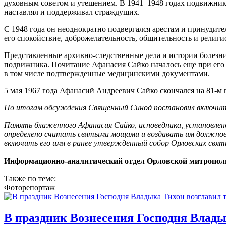
духовным советом и утешением. В 1941–1948 годах подвижник 
наставлял и поддерживал страждущих.
С 1948 года он неоднократно подвергался арестам и принудит
его спокойствие, доброжелательность, общительность и религ
Представленные архивно-следственные дела и истории болезн
подвижника. Почитание Афанасия Сайко началось еще при его 
в том числе подтвержденные медицинскими документами.
5 мая 1967 года Афанасий Андреевич Сайко скончался на 81-м 
По итогам обсуждения Священный Синод постановил включить и
Память блаженного Афанасия Сайко, исповедника, установлено 
определено считать святыми мощами и воздавать им должное п
включить его имя в ранее утвержденный собор Орловских свят
Информационно-аналитический отдел Орловской митропол
Также по теме:
Фоторепортаж
В праздник Вознесения Господня Влады