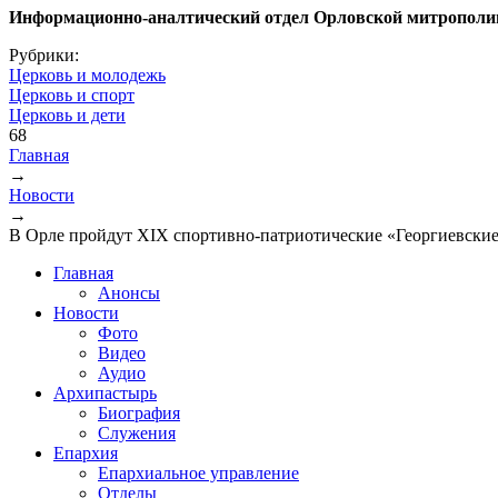
Информационно-аналтический отдел Орловской митрополи
Рубрики:
Церковь и молодежь
Церковь и спорт
Церковь и дети
68
Главная
→
Вы здесь
Новости
→
В Орле пройдут XIX спортивно-патриотические «Георгиевски
Главная
Анонсы
Новости
Фото
Видео
Аудио
Архипастырь
Биография
Служения
Епархия
Епархиальное управление
Отделы