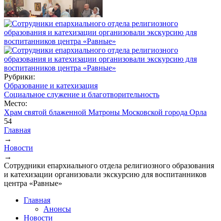
Рубрики:
Образование и катехизация
Социальное служение и благотворительность
Место:
Храм святой блаженной Матроны Московской города Орла
54
Главная
→
Вы здесь
Новости
→
Сотрудники епархиального отдела религиозного образования
и катехизации организовали экскурсию для воспитанников
центра «Равные»
Главная
Анонсы
Новости