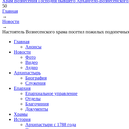
Храм Вознесения Господня бывшего Архангело-Вознесенского
50
Главная
→
Вы здесь
Новости
→
Настоятель Вознесенского храма посетил пожилых подопечны
Главная
Анонсы
Новости
Фото
Видео
Аудио
Архипастырь
Биография
Служения
Епархия
Епархиальное управление
Отделы
Благочиния
Документы
Храмы
История
Архипастыри с 1788 года