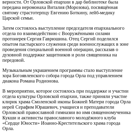
верности. От Орловской епархии в дар библиотеке была
передана иеромонаха Виталия (Морозова), посвящённая
святому страстотерпцу Евгению Боткину, лейб-медику
Царской семьи.
Затем состоялось выступление председателя епархиального
отдела по взаимодействию с Вооружёнными силами
протоиерея Сергия Гаврюшина. Отец Сергий поделился
опытом пастырского служения среди военнослужащих в зоне
проведения специальной военной операции, рассказав о
духовной поддержке защитников и роли священника на
передовой.
Музыкальным украшением программы стало выступление
хора Богоявленского собора города Орла под управлением
диакона Романа Родионова.
В мероприятии, которое состоялось при поддержке и участии
отдела культуры Орловской епархии, также приняли участие
клирик храма Смоленской иконы Божией Матери города Орла
иерей Серафим Юрашевич, учащиеся и преподаватели
Орловской православной гимназии во имя священномученика
Кукши и активисты православного молодёжного клуба
«Сердце Юности» Иоанно-Крестительского храма города
Орла.