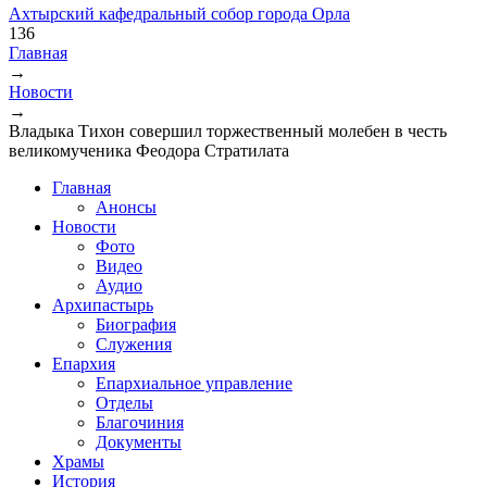
Ахтырский кафедральный собор города Орла
136
Главная
→
Вы здесь
Новости
→
Владыка Тихон совершил торжественный молебен в честь
великомученика Феодора Стратилата
Главная
Анонсы
Новости
Фото
Видео
Аудио
Архипастырь
Биография
Служения
Епархия
Епархиальное управление
Отделы
Благочиния
Документы
Храмы
История