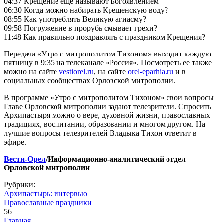
04:37 Крещение еще называют Богоявлением
06:30 Когда можно набирать Крещенскую воду?
08:55 Как употреблять Великую агиасму?
09:58 Погружение в прорубь смывает грехи?
11:48 Как правильно поздравлять с праздником Крещения?
Передача «Утро с митрополитом Тихоном» выходит каждую
пятницу в 9:35 на телеканале «Россия». Посмотреть ее также
можно на сайте
vestiorel.ru
, на сайте
orel-eparhia.ru
и в
социальных сообществах Орловской митрополии.
В программе «Утро с митрополитом Тихоном» свои вопросы
Главе Орловской митрополии задают телезрители. Спросить
Архипастыря можно о вере, духовной жизни, православных
традициях, воспитании, образовании и многом другом. На
лучшие вопросы телезрителей Владыка Тихон ответит в
эфире.
Вести-Орел
/Информационно-аналитический отдел
Орловской митрополии
Рубрики:
Архипастырь: интервью
Православные праздники
56
Главная