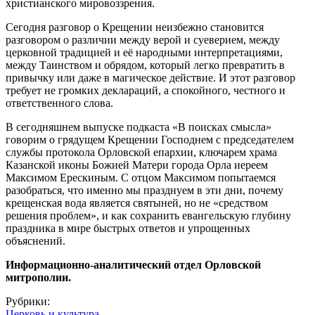
христианского мировоззрения.
Сегодня разговор о Крещении неизбежно становится
разговором о различии между верой и суеверием, между
церковной традицией и её народными интерпретациями,
между Таинством и обрядом, который легко превратить в
привычку или даже в магическое действие. И этот разговор
требует не громких деклараций, а спокойного, честного и
ответственного слова.
В сегодняшнем выпуске подкаста «В поисках смысла»
говорим о грядущем Крещении Господнем с председателем
службы протокола Орловской епархии, ключарем храма
Казанской иконы Божией Матери города Орла иереем
Максимом Ерескиным. С отцом Максимом попытаемся
разобраться, что именно мы празднуем в эти дни, почему
крещенская вода является святыней, но не «средством
решения проблем», и как сохранить евангельскую глубину
праздника в мире быстрых ответов и упрощенных
объяснений.
Информационно-аналитический отдел Орловской
митрополии.
Рубрики:
Церковь и культура