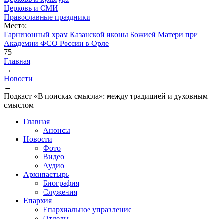
Церковь и СМИ
Православные праздники
Место:
Гарнизонный храм Казанской иконы Божией Матери при
Академии ФСО России в Орле
75
Главная
→
Вы здесь
Новости
→
Подкаст «В поисках смысла»: между традицией и духовным
смыслом
Главная
Анонсы
Новости
Фото
Видео
Аудио
Архипастырь
Биография
Служения
Епархия
Епархиальное управление
Отделы