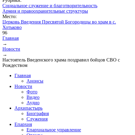
Рубрики:
Социальное служение и благотворительность
Армия и правоохранительные структуры
Место:
Церковь Введения Пресвятой Богородицы во храм в с.
Хотьково
96
Главная
→
Вы здесь
Новости
→
Настоятель Введенского храма поздравил бойцов СВО с
Рождеством
Главная
Анонсы
Новости
Фото
Видео
Аудио
Архипастырь
Биография
Служения
Епархия
Епархиальное управление