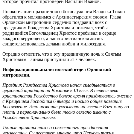
которое прочитал протоиерей Василий Иванов.
По окончании праздничного богослужения Владыка Тихон
обратился к молящимся с Архипастырским словом. Глава
Орловской митрополии сердечно поздравил всех с
праздником Рождества Христова и пожелал, чтобы
родившийся Богомладенец Христос пребывал в сердце
каждого верующего, а наша христианская жизнь
свидетельствовалась делами любви и милосердия.
Отрадно отметить, что в эту праздничную ночь к Святым
Христовым Тайнам приступили 217 человек.
Информационно-аналитический отдел Орловской
митрополии.
Праздник Рождества Христова начал складываться в
церковной традиции на Востоке в III веке. В первые века
христианства Рождество долгое время праздновалось вместе
с Крещением Господним 6 января и носило общее название —
Богоявление. Это название указывало на явление Бога миру во
плоти и первоначально было тесно связано именно с
Рождеством Христовым.
Точные причины такого совместного празднования
неизвестны. Существует мнение, что Церковь таким