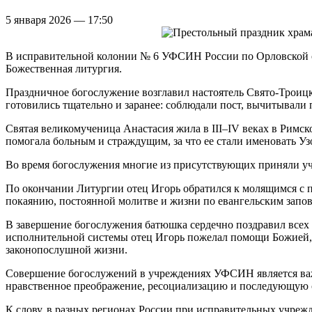
5 января 2026 — 17:50
В исправительной колонии № 6 УФСИН России по Орловской об
Божественная литургия.
Праздничное богослужение возглавил настоятель Свято-Троиц
готовились тщательно и заранее: соблюдали пост, вычитывал
Святая великомученица Анастасия жила в III–IV веках в Римс
помогала больным и страждущим, за что ее стали именовать Уз
Во время богослужения многие из присутствующих приняли уча
По окончании Литургии отец Игорь обратился к молящимся с 
покаянию, постоянной молитве и жизни по евангельским запо
В завершение богослужения батюшка сердечно поздравил все
исполнительной системы отец Игорь пожелал помощи Божией, 
законопослушной жизни.
Совершение богослужений в учреждениях УФСИН является важ
нравственное преображение, ресоциализацию и последующую
К слову, в разных регионах России при исправительных учре