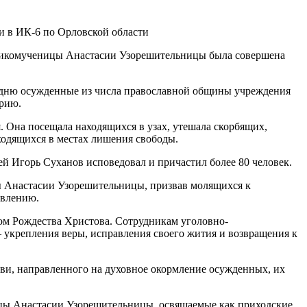
еликомученицы Анастасии Узорешительницы была совершена
у дню осужденные из числа православной общины учреждения
орию.
. Она посещала находящихся в узах, утешала скорбящих,
ходящихся в местах лишения свободы.
й Игорь Суханов исповедовал и причастил более 80 человек.
ы Анастасии Узорешительницы, призвав молящихся к
авлению.
ом Рождества Христова. Сотрудникам уголовно-
укрепления веры, исправления своего жития и возвращения к
и, направленного на духовное окормление осужденных, их
ицы Анастасии Узорешительницы, освящаемые как приходские