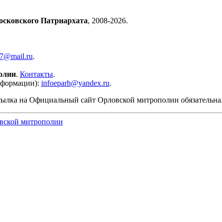
осковского Патриархата
, 2008-2026.
57@mail.ru
.
олии
.
Контакты
.
нформации):
infoeparh@yandex.ru
.
сылка на Официальный сайт Орловской митрополии обязательна
вской митрополии