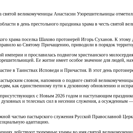
ласти в день престольного праздника храма в честь святой в
кого храма поселка Шахово протоиерей Игорь Суханов. К этом
и правило ко Святому Причащению, приводили в порядок террит
кой империи и прославилась подвигом христианского милосердия
орешительницей. Ее житие имеет особое значение для людей, на
стие в Таинствах Исповеди и Причастия. В этот день протоиере
пастырским словом, напомнив о подвиге святой великомучениц
ведям, как единственному пути к духовному обновлению и испр
х присутствующих с Новым 2026 годом и наступающим праздник
духовных и телесных сил в несении служения, а осужденным — 
ной частью пастырского служения Русской Православной Церкв
 социальную адаптацию.
ждениях действуют тюремные храмы во имя святой великомучен