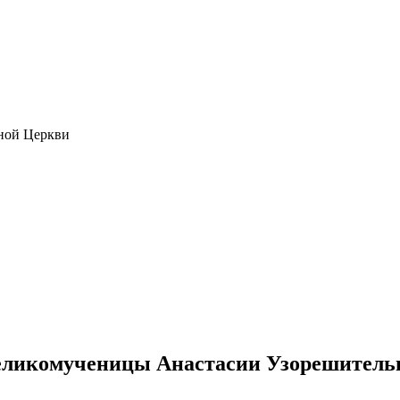
ной Церкви
еликомученицы Анастасии Узорешитель