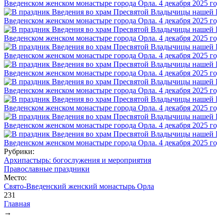
Рубрики:
Архипастырь: богослужения и мероприятия
Православные праздники
Место:
Свято-Введенский женский монастырь Орла
231
Главная
→
Вы здесь