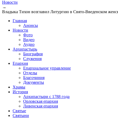
Новости
→
Владыка Тихон возглавил Литургию в Свято-Введенском женс
Главная
Анонсы
Новости
Фото
Видео
Аудио
Архипастырь
Биография
Служения
Епархия
Епархиальное управление
Отделы
Благочиния
Документы
Храмы
История
Архипастыри с 1788 года
Орловская епархия
Ливенская епархия
Святые
Святыни